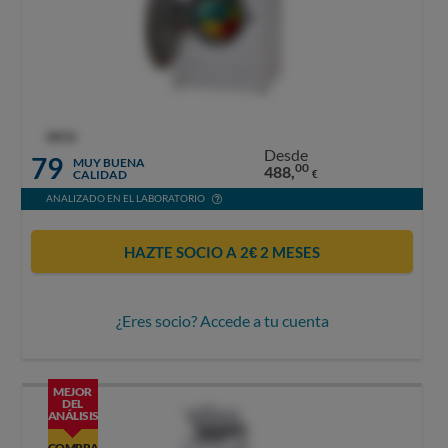
OCU
Desde
79
MUY BUENA
00
488,
CALIDAD
€
ANALIZADO EN EL LABORATORIO
HAZTE SOCIO A 2€ 2 MESES
¿Eres socio? Accede a tu cuenta
MEJOR
DEL
ANÁLISIS
COMPRA