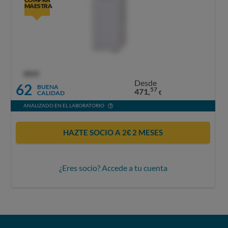
MAESTRA
OCU
Desde
62
BUENA
57
471,
CALIDAD
€
ANALIZADO EN EL LABORATORIO
HAZTE SOCIO A 2€ 2 MESES
¿Eres socio? Accede a tu cuenta