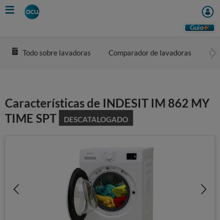
Skip
to
main
Guio
content
Todo sobre lavadoras
Comparador de lavadoras
Com
Características de INDESIT IM 862 MY
TIME SPT
DESCATALOGADO