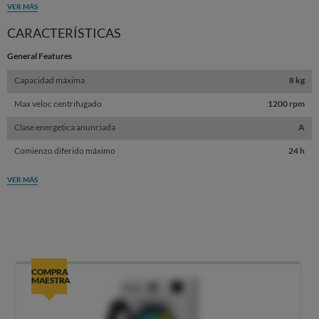
VER MÁS
CARACTERÍSTICAS
General Features
Capacidad máxima
8 kg
Max veloc centrifugado
1200 rpm
Clase energetica anunciada
A
Comienzo diferido máximo
24 h
VER MÁS
COMPRA
MAESTRA