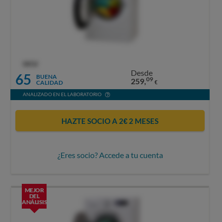
OCU
Desde
65
BUENA
09
259,
CALIDAD
€
ANALIZADO EN EL LABORATORIO
HAZTE SOCIO A 2€ 2 MESES
¿Eres socio? Accede a tu cuenta
MEJOR
DEL
ANÁLISIS