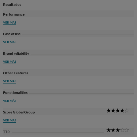
Resultados
Performance
VER MÁS
Ease of use
VER MÁS
Brand reliability
VER MÁS
Other Features
VER MÁS
Functionalities
VER MÁS
4
Score Global Group
Sta
VER MÁS
3
TTR
Sta