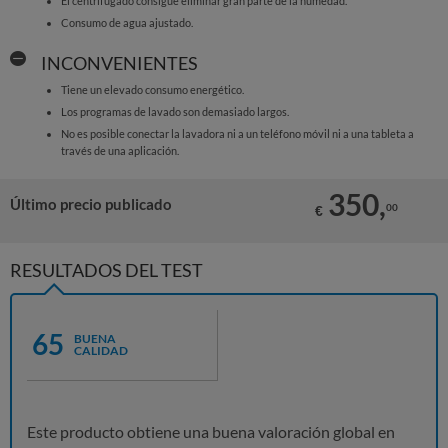
El centrifugado consigue eliminar gran parte de la humedad.
Consumo de agua ajustado.
INCONVENIENTES
Tiene un elevado consumo energético.
Los programas de lavado son demasiado largos.
No es posible conectar la lavadora ni a un teléfono móvil ni a una tableta a
través de una aplicación.
350,
Último precio publicado
00
€
RESULTADOS DEL TEST
65
BUENA
CALIDAD
Este producto obtiene una buena valoración global en