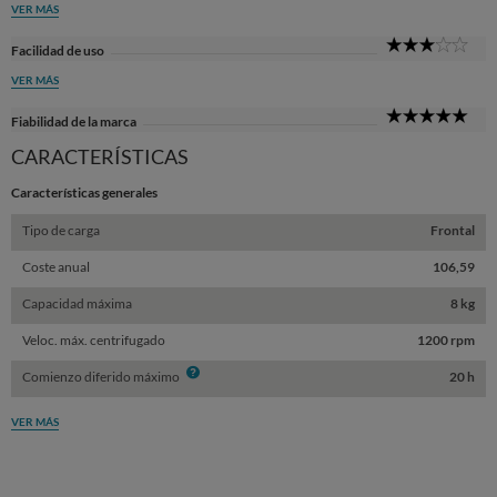
VER MÁS
3
Facilidad de uso
Sta
VER MÁS
5
Fiabilidad de la marca
Sta
CARACTERÍSTICAS
Características generales
Tipo de carga
Frontal
Coste anual
106,59
Capacidad máxima
8 kg
Veloc. máx. centrifugado
1200 rpm
Info
Comienzo diferido máximo
20 h
VER MÁS