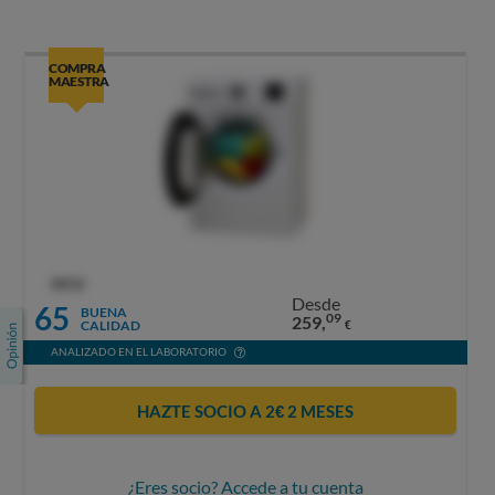
COMPRA
MAESTRA
OCU
Desde
65
BUENA
09
259,
CALIDAD
€
ANALIZADO EN EL LABORATORIO
HAZTE SOCIO A 2€ 2 MESES
¿Eres socio? Accede a tu cuenta