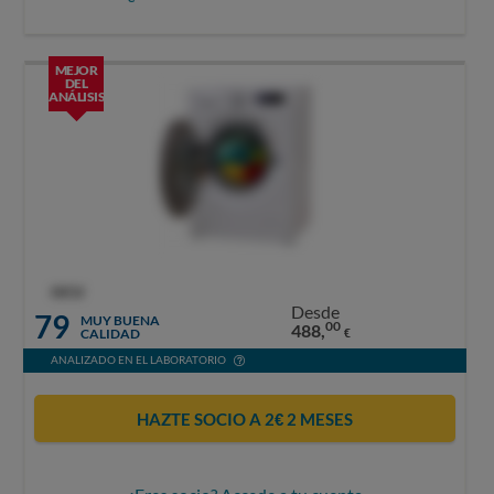
MEJOR
DEL
ANÁLISIS
OCU
Desde
79
MUY BUENA
00
488,
CALIDAD
€
ANALIZADO EN EL LABORATORIO
HAZTE SOCIO A 2€ 2 MESES