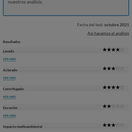
nuestros análisis.
Fecha del test:
octubre 2021
Así hacemos el análisis
Resultados
4
Lavado
Sta
VER MÁS
3
Aclarado
Sta
VER MÁS
4
Centrifugado
Sta
VER MÁS
2
Duración
Sta
VER MÁS
3
Impacto medioambiental
Sta