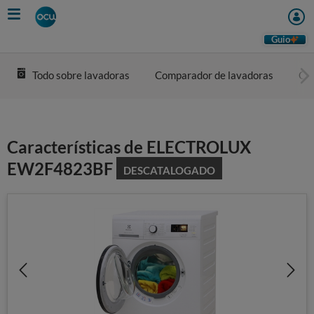
Skip
to
main
Guio
content
Todo sobre lavadoras
Comparador de lavadoras
Com
Características de ELECTROLUX
EW2F4823BF
DESCATALOGADO