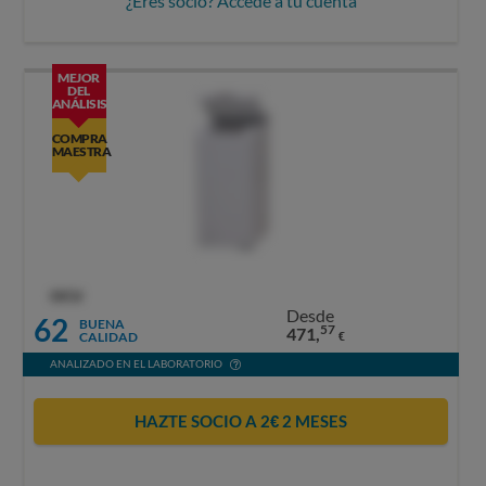
¿Eres socio? Accede a tu cuenta
MEJOR
DEL
ANÁLISIS
COMPRA
MAESTRA
OCU
Desde
62
BUENA
57
471,
CALIDAD
€
ANALIZADO EN EL LABORATORIO
HAZTE SOCIO A 2€ 2 MESES