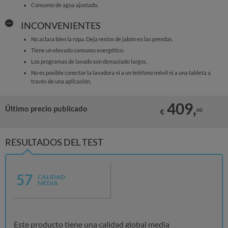
Consumo de agua ajustado.
INCONVENIENTES
No aclara bien la ropa. Deja restos de jabón en las prendas.
Tiene un elevado consumo energético.
Los programas de lavado son demasiado largos.
No es posible conectar la lavadora ni a un teléfono móvil ni a una tableta a
través de una aplicación.
409,
Último precio publicado
00
€
RESULTADOS DEL TEST
57
CALIDAD
MEDIA
Este producto tiene una calidad global media