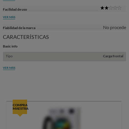
2
Facilidad de uso
Sta
VER MÁS
No procede
Fiabilidad de la marca
CARACTERÍSTICAS
Basic info
Tipo
Carga frontal
VER MÁS
COMPRA
MAESTRA