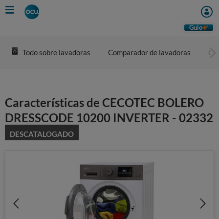
Skip
to
main
Guio
content
Todo sobre lavadoras
Comparador de lavadoras
Com
Características de CECOTEC BOLERO
DRESSCODE 10200 INVERTER - 02332
DESCATALOGADO