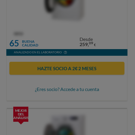
OCU
Desde
65
BUENA
09
259,
CALIDAD
€
ANALIZADO EN EL LABORATORIO
HAZTE SOCIO A 2€ 2 MESES
¿Eres socio? Accede a tu cuenta
MEJOR
DEL
ANÁLISIS