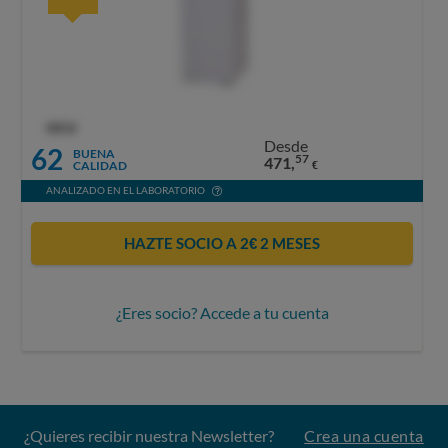
OCU
Desde
62
BUENA
57
471,
CALIDAD
€
ANALIZADO EN EL LABORATORIO
HAZTE SOCIO A 2€ 2 MESES
¿Eres socio? Accede a tu cuenta
¿Quieres recibir nuestra Newsletter?
Crea una cuenta