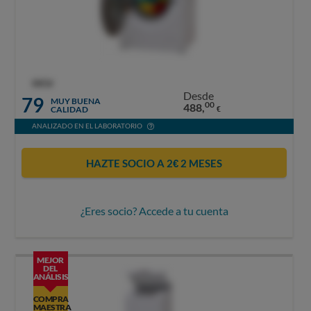
OCU
Desde
79
MUY BUENA
00
488,
CALIDAD
€
ANALIZADO EN EL LABORATORIO
HAZTE SOCIO A 2€ 2 MESES
¿Eres socio? Accede a tu cuenta
MEJOR
DEL
ANÁLISIS
COMPRA
MAESTRA