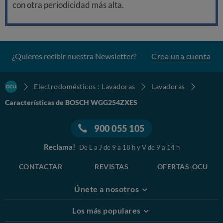
con otra periodicidad más alta.
¿Quieres recibir nuestra Newsletter?
Crea una cuenta
Electrodomésticos : Lavadoras
Lavadoras
Características de BOSCH WGG254ZXES
900 055 105
Reclama!
De L a J de 9 a 18 h y V de 9 a 14 h
CONTACTAR
REVISTAS
OFERTAS-OCU
Únete a nosotros
Los más populares