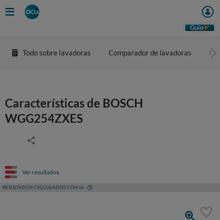
Guio
Todo sobre lavadoras
Comparador de lavadoras
Co
Características de BOSCH
WGG254ZXES
Ver resultados
RESULTADOS CALCULADOS CON IA