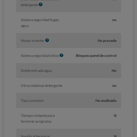
I
detergente
n
f
Sistema seguridad fugas
no
o
agua
I
Motor inverter
No procede
n
f
I
Sistema seguridad niños
Bloqueo panel de control
o
n
f
Doble entrada agua
No
o
Otros sistemas detergente
no
Tipo conexion
No analizado
Tiempo restante para
Sí
terminar programa
Sonido al terminar
Sí