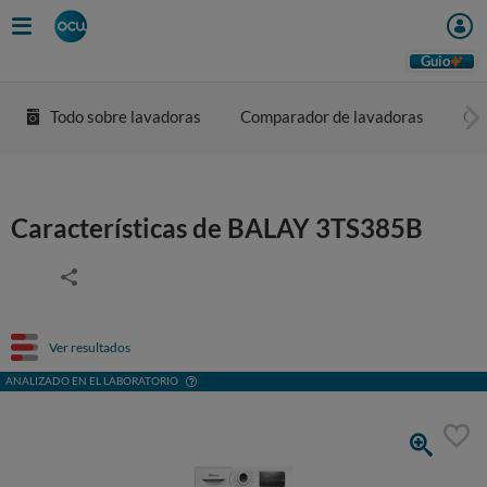
Guio
Todo sobre lavadoras
Comparador de lavadoras
Co
Características de BALAY 3TS385B
Ver resultados
ANALIZADO EN EL LABORATORIO