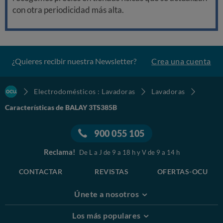
con otra periodicidad más alta.
¿Quieres recibir nuestra Newsletter?
Crea una cuenta
Electrodomésticos : Lavadoras
Lavadoras
Características de BALAY 3TS385B
900 055 105
Reclama!
De L a J de 9 a 18 h y V de 9 a 14 h
CONTACTAR
REVISTAS
OFERTAS-OCU
Únete a nosotros
Los más populares