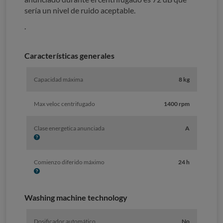
sería un nivel de ruido aceptable.
.
Características generales
Capacidad máxima
8 kg
Max veloc centrifugado
1400 rpm
I
Clase energetica anunciada
A
n
f
o
I
Comienzo diferido máximo
24 h
n
f
o
Washing machine technology
Dosificador automático
No