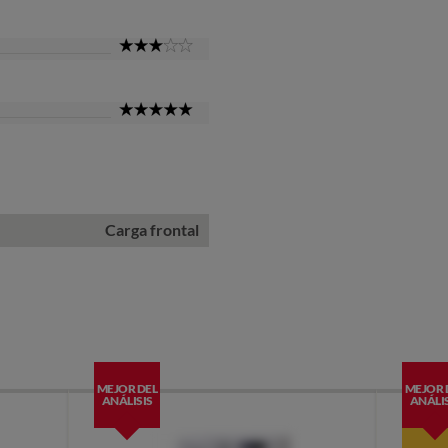
3
Star
5
Star
Carga frontal
MEJOR DEL
MEJOR 
ANÁLISIS
ANÁLIS