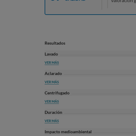
valoración g
Resultados
Lavado
VER MÁS
Aclarado
VER MÁS
Centrifugado
VER MÁS
Duración
VER MÁS
Impacto medioambiental