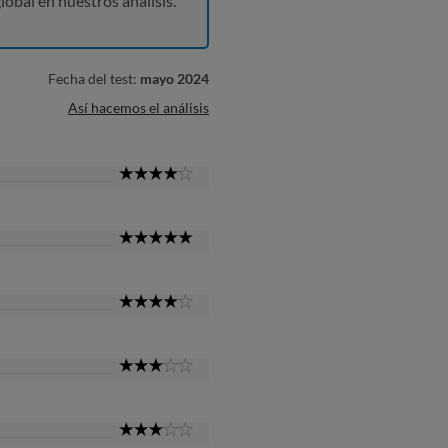
lobal en nuestros análisis.
Fecha del test:
mayo 2024
Así hacemos el análisis
4
Star
5
Star
4
Star
3
Star
3
Star