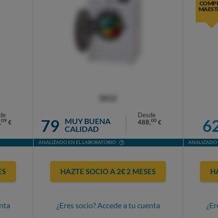
COMP
MAEST
OCU
de
Desde
79
6
MUY BUENA
09
00
,
488,
€
€
CALIDAD
ANALIZADO EN EL LABORATORIO
ANALIZADO 
ES
HAZTE SOCIO A 2€ 2 MESES
H
nta
¿Eres socio? Accede a tu cuenta
¿Er