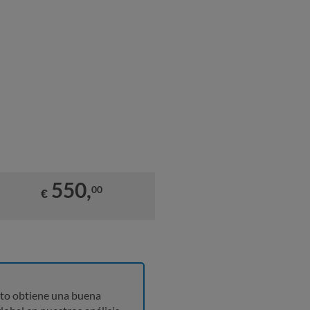
550,
00
€
to obtiene una buena