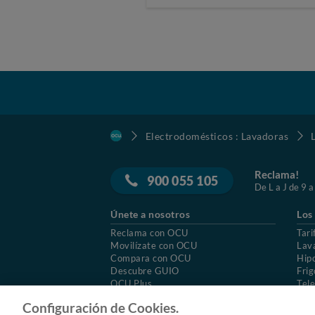
Electrodomésticos : Lavadoras
Reclama!
900 055 105
De L a J de 9 a
Únete a nosotros
Los
Reclama con OCU
Tari
Movilízate con OCU
Lav
Compara con OCU
Hip
Descubre GUIO
Frig
OCU Plus
Tele
Trabajar en OCU
Col
Configuración de Cookies.