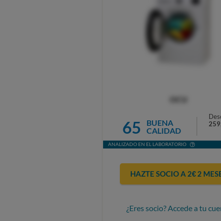
OCU
Des
65
BUENA
259
CALIDAD
ANALIZADO EN EL LABORATORIO
HAZTE SOCIO A 2€ 2 MES
¿Eres socio? Accede a tu cue