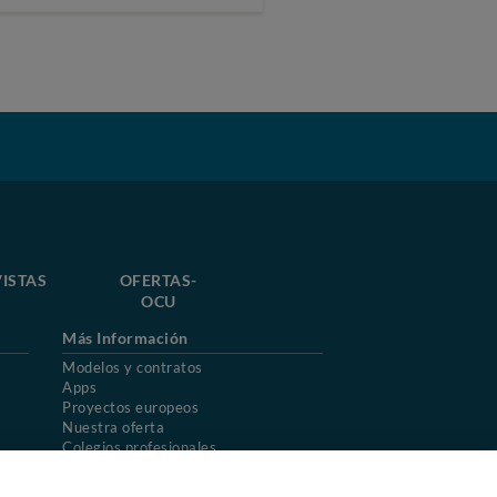
ISTAS
OFERTAS-
OCU
Más Información
Modelos y contratos
Apps
Proyectos europeos
Nuestra oferta
Colegios profesionales
Mapa del sitio