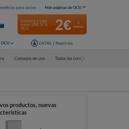
eneficios para socios
Más páginas de OCU
2€
Compara y elige
2
mejor: ÚNETE A
meses
OCU
s OCU
ENTRA
|
Regístrate
ra
Consejos de uso
Todos los contenidos
vos productos, nuevas
cterísticas