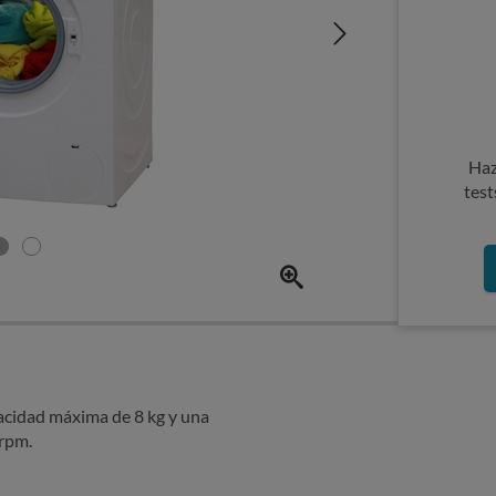
Haz
test
pacidad máxima de 8 kg y una
 rpm.