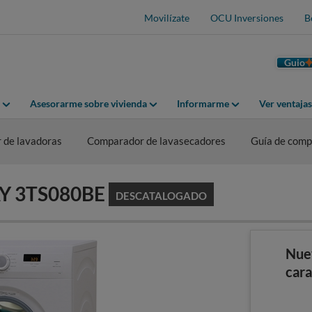
Movilízate
OCU Inversiones
B
Guio
Asesorarme sobre vivienda
Informarme
Ver ventaja
 de lavadoras
Comparador de lavasecadores
Guía de comp
LAY 3TS080BE
DESCATALOGADO
Nue
cara