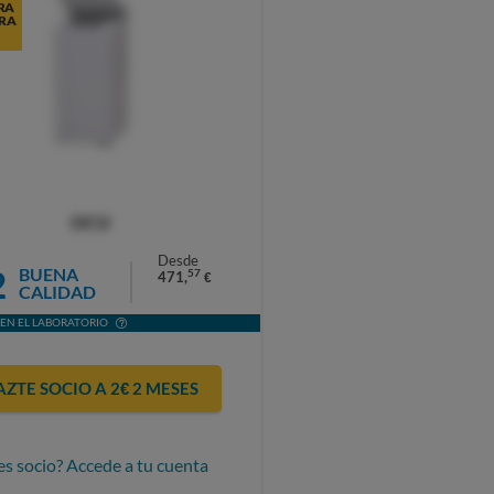
RA
RA
OCU
Desde
2
BUENA
57
471,
€
CALIDAD
EN EL LABORATORIO
AZTE SOCIO A 2€ 2 MESES
es socio? Accede a tu cuenta