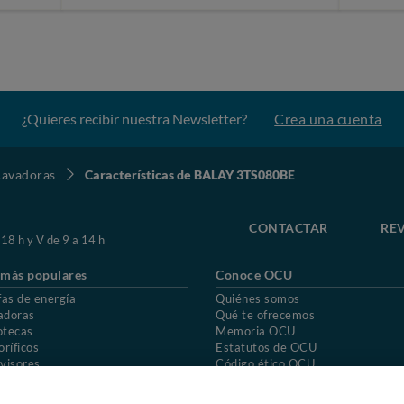
¿Quieres recibir nuestra Newsletter?
Crea una cuenta
Lavadoras
Características de BALAY 3TS080BE
CONTACTAR
REV
 18 h y V de 9 a 14 h
 más populares
Conoce OCU
fas de energía
Quiénes somos
adoras
Qué te ofrecemos
otecas
Memoria OCU
oríficos
Estatutos de OCU
visores
Código ético OCU
chones
Preguntas frecuentes