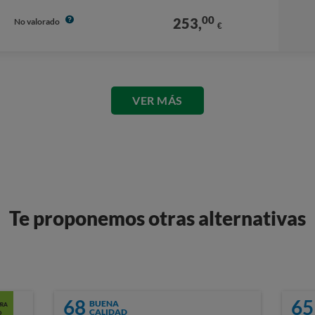
00
253,
No valorado
€
VER MÁS
Te proponemos otras alternativas
68
65
BUENA
RA
CALIDAD
O