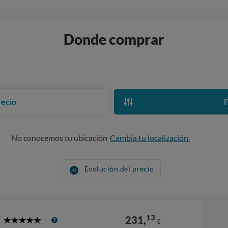
Donde comprar
recio
F
No conocemos tu ubicación
Cambia tu localización
Evolución del precio
13
231,
€
5