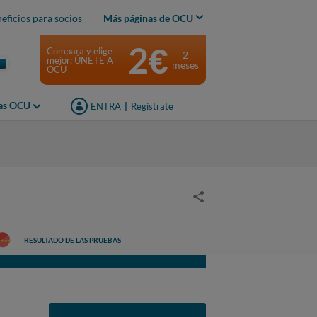
eficios para socios
Más páginas de OCU
2€
Compara y elige
2
mejor: ÚNETE A
meses
OCU
jas OCU
ENTRA
|
Regístrate
RESULTADO DE LAS PRUEBAS