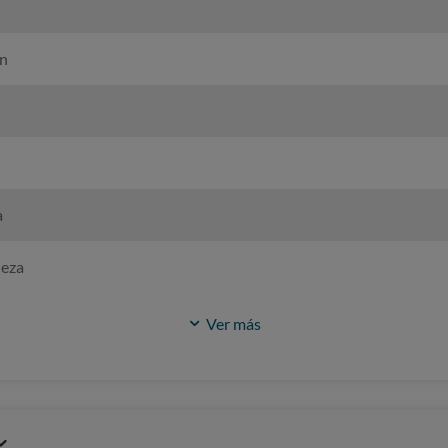
ón
a
ieza
Ver más