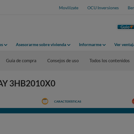
Movilízate
OCU Inversiones
Ben
Guio
os
Asesorarme sobre vivienda
Informarme
Ver venta
Guía de compra
Consejos de uso
Todos los contenidos
ALAY 3HB2010X0
CARACTERÍSTICAS