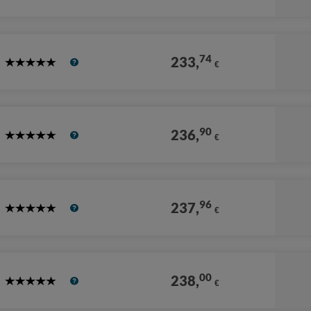
Stars
74
233,
€
5
Stars
90
236,
€
5
Stars
96
237,
€
5
Stars
00
238,
€
5
Stars