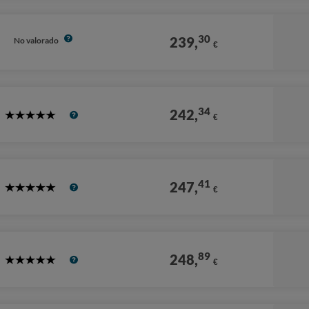
30
239,
No valorado
€
34
242,
€
5
Stars
41
247,
€
5
Stars
89
248,
€
5
Stars