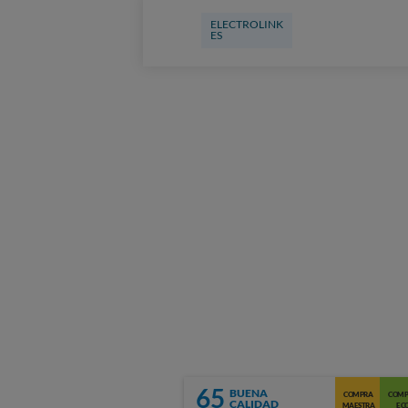
ELECTROLINK
ES
65
BUENA
COMPRA
COMP
CALIDAD
MAESTRA
EC