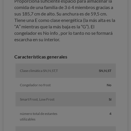
Proporciona suficiente espacio para almacenar la
comida de una familia de 3 ó 4 miembros gracias a
sus 185,7 cm de alto. Su anchura es de 59,5 cm.
Tiene una E como clase energética (la más alta es la
“A” mientras que la más baja es la “G”). El
congelador es No info , por lo tanto no se formará
escarcha en su interior.
Características generales
Clase climática SN,N,ST,T
SN,N,ST
Congelador no frost
No
Smart Frost, Low Frost
Sí
número total de estantes
4
utilizables