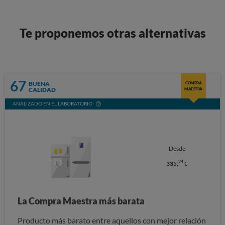
Te proponemos otras alternativas
67
BUENA
COMPRA
CALIDAD
MAESTRA
ANALIZADO EN EL LABORATORIO
Desde
24
335,
€
La Compra Maestra más barata
Producto más barato entre aquellos con mejor relación