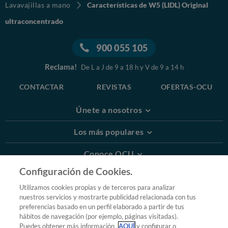
Lavavajillas a mano
Características de W5 (LIDL) Original
ultraconcentrado
900 055 105
Reclama!
De L a J de 9 a 18 h y V de 9 a 14 h
CONTACTAR
REVISTAS
OFERTAS-OCU
Únete a nosotros
Los más populares
Conoce OCU
Configuración de Cookies.
Más Información
Utilizamos cookies propias y de terceros para analizar
nuestros servicios y mostrarte publicidad relacionada con tus
© 2026 OCU
preferencias basado en un perfil elaborado a partir de tus
Condiciones generales de contratación de OCU
hábitos de navegación (por ejemplo, páginas visitadas).
Política de privacidad
Puedes obtener más información
AQUÍ
y configurar o