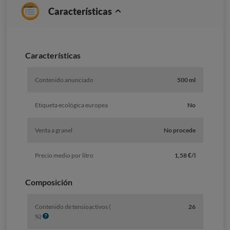
Características
Características
Contenido anunciado
500 ml
Etiqueta ecológica europea
No
Venta a granel
No procede
Precio medio por litro
1,58 €/l
Composición
Contenido de tensioactivos (
26
I
%)
n