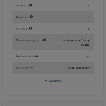
f
I
Aniónicos
sí
o
n
f
I
No iónicos
sí
o
n
f
I
Anfóteros
sí
o
n
f
I
Perfumes alergénicos
Hexyl cinnamal, Benzyl
o
n
alcohol
f
o
I
Isotiazolinonas
No
n
f
Conservantes
Sodium benzoate
o
Ver más