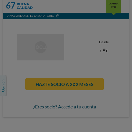
67
BUENA
COMPRA
CALIDAD
ECO
ANALIZADO EN EL LABORATORIO
Desde
15
1,
€
HAZTE SOCIO A 2€ 2 MESES
¿Eres socio? Accede a tu cuenta