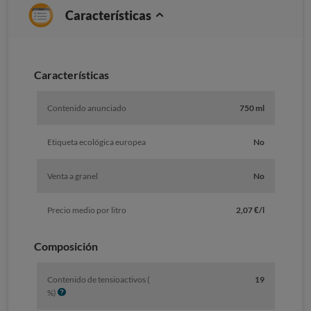
Características
Características
Contenido anunciado
750 ml
Etiqueta ecológica europea
No
Venta a granel
No
Precio medio por litro
2,07 €/l
Composición
Contenido de tensioactivos (
19
I
%)
n