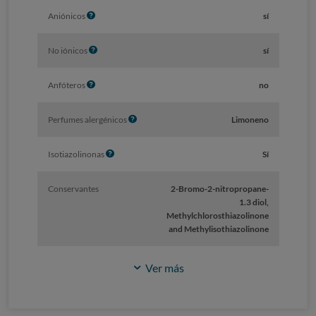
f
I
Aniónicos
sí
o
n
f
I
No iónicos
sí
o
n
f
I
Anfóteros
no
o
n
f
I
Perfumes alergénicos
Limoneno
o
n
f
I
Isotiazolinonas
Sí
o
n
f
Conservantes
2-Bromo-2-nitropropane-
o
1.3 diol,
Methylchlorosthiazolinone
and Methylisothiazolinone
Ver más