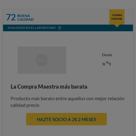
72
BUENA
COMPRA
CALIDAD
MAESTRA
ANALIZADO EN EL LABORATORIO
Desde
79
0,
€
La Compra Maestra más barata
Producto más barato entre aquellos con mejor relación
calidad precio
HAZTE SOCIO A 2€ 2 MESES