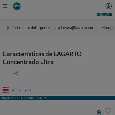
Guio
Todo sobre detergentes para lavavajillas a mano
Compar
Características de LAGARTO
Concentrado ultra
Ver resultados
ANALIZADO EN EL LABORATORIO