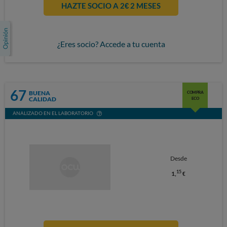
HAZTE SOCIO A 2€ 2 MESES
¿Eres socio? Accede a tu cuenta
67
BUENA
COMPRA
CALIDAD
ECO
ANALIZADO EN EL LABORATORIO
Desde
15
1,
€