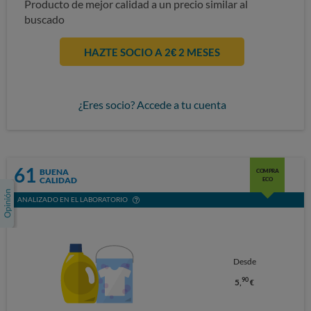
Producto de mejor calidad a un precio similar al
buscado
HAZTE SOCIO A 2€ 2 MESES
¿Eres socio? Accede a tu cuenta
61
BUENA
COMPRA
CALIDAD
ECO
ANALIZADO EN EL LABORATORIO
Desde
90
5,
€