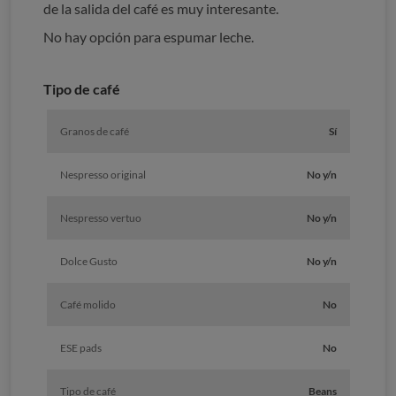
de la salida del café es muy interesante.
No hay opción para espumar leche.
Tipo de café
Granos de café
Sí
Nespresso original
No y/n
Nespresso vertuo
No y/n
Dolce Gusto
No y/n
Café molido
No
ESE pads
No
Tipo de café
Beans