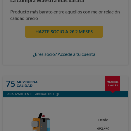
La Compra Maestra más barata
Producto más barato entre aquellos con mejor relación
calidad precio
HAZTE SOCIO A 2€ 2 MESES
¿Eres socio? Accede a tu cuenta
75
MUY BUENA
MEJOR DEL
CALIDAD
ANÁLISIS
ANALIZADO EN EL LABORATORIO
Desde
01
493,
€