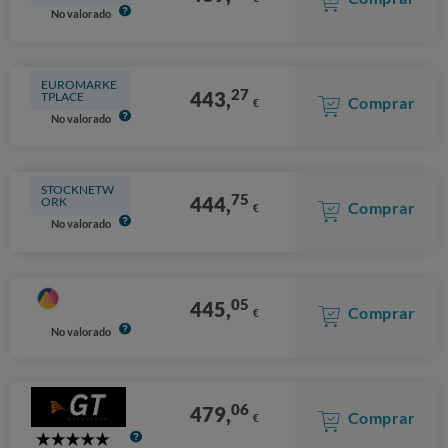
No valorado
EUROMARKE
27
443,
TPLACE
Comprar
€
No valorado
STOCKNETW
75
444,
ORK
Comprar
€
No valorado
05
445,
Comprar
€
No valorado
06
479,
Comprar
€
5