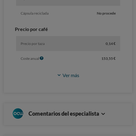
Cápsula reciclada
No procede
Precio por café
Precio por taza
0,14 €
I
Coste anual
153,55 €
n
f
Ver más
o
Comentarios del especialista