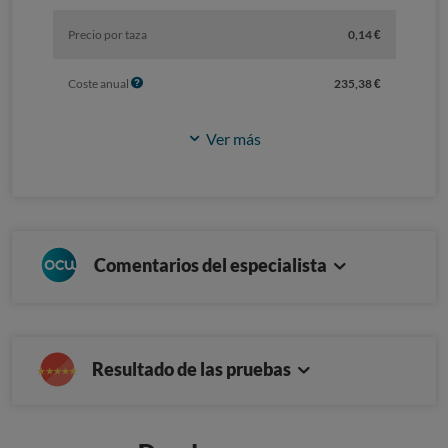
Precio por taza
0,14 €
I
Coste anual
235,38 €
n
f
Ver más
o
Comentarios del especialista
Resultado de las pruebas