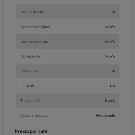
Granos de café
Sí
Nespresso original
No y/n
Nespresso vertuo
No y/n
Dolce Gusto
No y/n
Café molido
Sí
ESE pads
No
Tipo de café
Beans
Cápsula reciclada
No procede
Precio por café