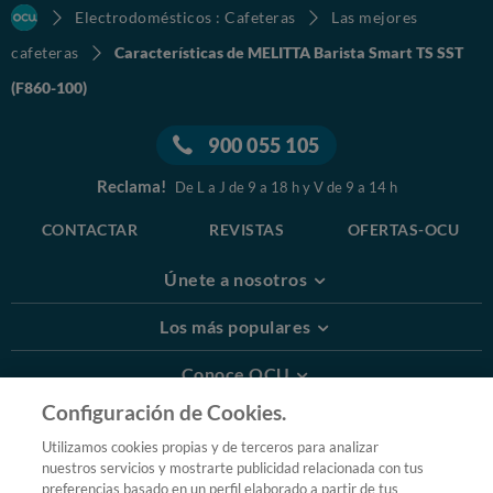
Electrodomésticos : Cafeteras
Las mejores
cafeteras
Características de MELITTA Barista Smart TS SST
(F860-100)
900 055 105
Reclama!
De L a J de 9 a 18 h y V de 9 a 14 h
CONTACTAR
REVISTAS
OFERTAS-OCU
Únete a nosotros
Los más populares
Conoce OCU
Configuración de Cookies.
Más Información
Utilizamos cookies propias y de terceros para analizar
nuestros servicios y mostrarte publicidad relacionada con tus
© 2026 OCU
preferencias basado en un perfil elaborado a partir de tus