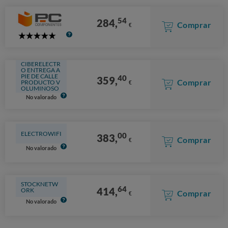
54
284,
Comprar
€
5
Stars
CIBERELECTR
O ENTREGA A
PIE DE CALLE
40
359,
Comprar
PRODUCTO V
€
OLUMINOSO
No valorado
ELECTROWIFI
00
383,
Comprar
€
No valorado
STOCKNETW
64
414,
ORK
Comprar
€
No valorado