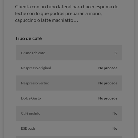
Cuenta con un tubo lateral para hacer espuma de
leche con lo que podrás preparar, a mano,
capuccino o latte machiatto…
Tipo de café
Granos de café
Sí
Nespresso original
No procede
Nespresso vertuo
No procede
Dolce Gusto
No procede
Café molido
No
ESE pads
No