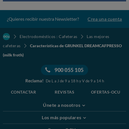
¿Quieres recibir nuestra Newsletter?
Crea una cuenta
Electrodomésticos : Cafeteras
Las mejores
cafeteras
Características de GRUNKEL DREAMCAFPRESSO
(milk froth)
900 055 105
Reclama!
De L a J de 9 a 18 h y V de 9 a 14 h
CONTACTAR
REVISTAS
OFERTAS-OCU
Únete a nosotros
Los más populares