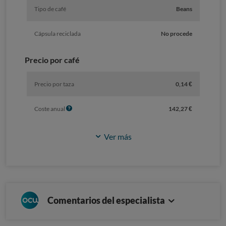
Tipo de café
Beans
Cápsula reciclada
No procede
Precio por café
Precio por taza
0,14 €
I
Coste anual
142,27 €
n
f
Ver más
o
Comentarios del especialista