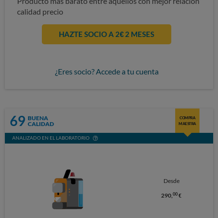
Producto más barato entre aquellos con mejor relación
calidad precio
HAZTE SOCIO A 2€ 2 MESES
¿Eres socio? Accede a tu cuenta
69
BUENA
COMPRA
CALIDAD
MAESTRA
ANALIZADO EN EL LABORATORIO
Desde
00
290,
€