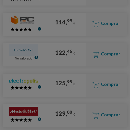
5
Stars
99
114,
Comprar
€
5
Stars
TEC & MORE
46
122,
Comprar
€
No valorado
95
125,
Comprar
€
5
Stars
00
129,
Comprar
€
5
Stars