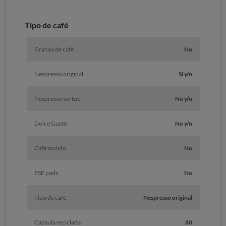
Tipo de café
Granos de café
No
Nespresso original
Sí y/n
Nespresso vertuo
No y/n
Dolce Gusto
No y/n
Café molido
No
ESE pads
No
Tipo de café
Nespresso original
Cápsula reciclada
80