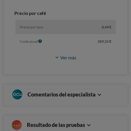
Precio por café
Precio por taza
0,49 €
I
Coste anual
359,21 €
n
f
Ver más
o
Comentarios del especialista
Resultado de las pruebas