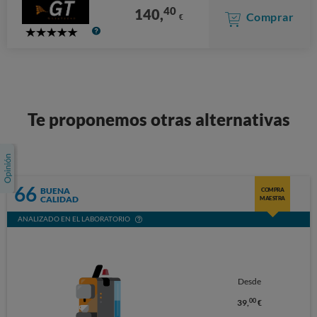
40
140,
Comprar
€
5
Stars
Te proponemos otras alternativas
66
BUENA
COMPRA
CALIDAD
MAESTRA
ANALIZADO EN EL LABORATORIO
Desde
00
39,
€