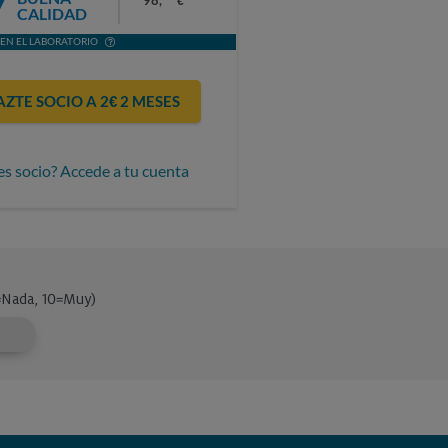
7
98,
€
CALIDAD
EN EL LABORATORIO
AZTE SOCIO A 2€ 2 MESES
es socio? Accede a tu cuenta