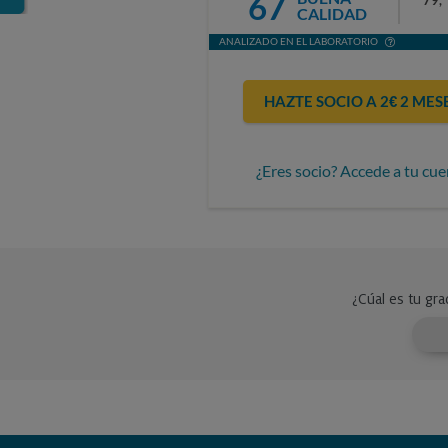
67
79,
CALIDAD
ANALIZADO EN EL LABORATORIO
HAZTE SOCIO A 2€ 2 MES
¿Eres socio? Accede a tu cue