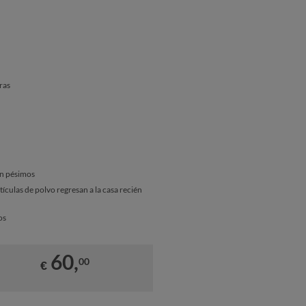
ras
on pésimos
rtículas de polvo regresan a la casa recién
os
60,
00
€