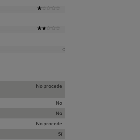
1
Star
2
Star
0
No procede
No
No
No procede
Sí