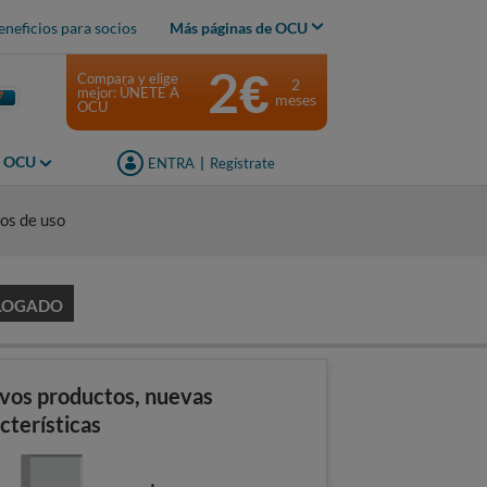
eneficios para socios
Más páginas de OCU
2€
Compara y elige
2
mejor: ÚNETE A
meses
OCU
s OCU
ENTRA
|
Regístrate
os de uso
LOGADO
vos productos, nuevas
cterísticas