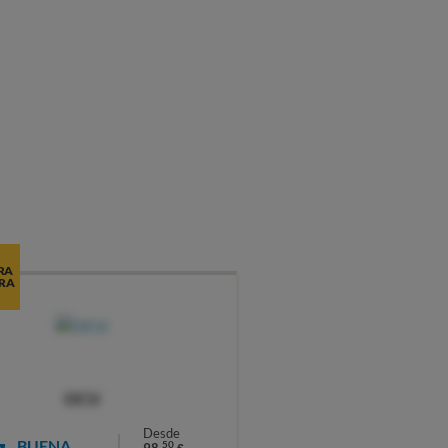
RA
RA
OCU
Desde
BUENA
50