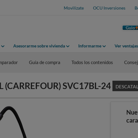
Movilízate
OCU Inversiones
B
Guio
Asesorarme sobre vivienda
Informarme
Ver ventaja
mparador
Guía de compra
Todos los contenidos
Consej
MPL (CARREFOUR) SVC17BL-24
DESCATA
Nue
cara