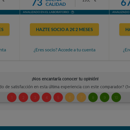
73
6
155,
€
€
CALIDAD
ANALIZADO EN EL LABORATORIO
ANALIZADO 
ES
HAZTE SOCIO A 2€ 2 MESES
H
nta
¿Eres socio? Accede a tu cuenta
¿Er