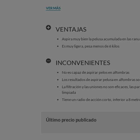
VER MÁS
VENTAJAS
Aspira muy bien la pelusa acumulada en las ranu
Es muy ligera, pesa menos de 6 kilos
INCONVENIENTES
No es capaz de aspirar pelos en alfombras
Los resultados de aspirar pelusa en alfombras s
La filtración y las uniones no son eficaces, las pa
limpiada
Tiene un radio de acción corto, inferior a 8 metr
Último precio publicado