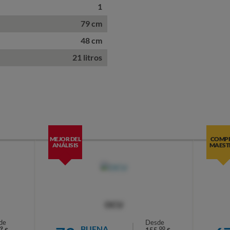
1
79 cm
48 cm
21 litros
MEJOR DEL
COMP
ANÁLISIS
MAEST
OCU
de
Desde
BUENA
9
00