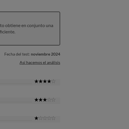
to obtiene en conjunto una
ficiente.
Fecha del test:
noviembre 2024
Así hacemos el análisis
4
Star
3
Star
1
Star