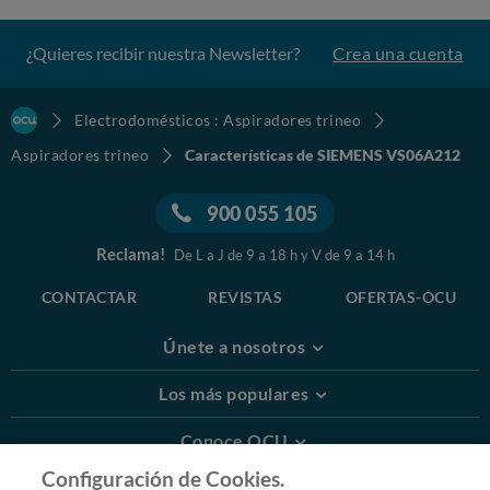
¿Quieres recibir nuestra Newsletter?
Crea una cuenta
Electrodomésticos : Aspiradores trineo
Aspiradores trineo
Características de SIEMENS VS06A212
900 055 105
Reclama!
De L a J de 9 a 18 h y V de 9 a 14 h
CONTACTAR
REVISTAS
OFERTAS-OCU
Únete a nosotros
Los más populares
Conoce OCU
Configuración de Cookies.
Más Información