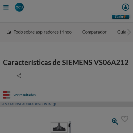
Guio
Todo sobre aspiradores trineo
Comparador
Guía de
Características de SIEMENS VS06A212
Ver resultados
RESULTADOS CALCULADOS CON IA