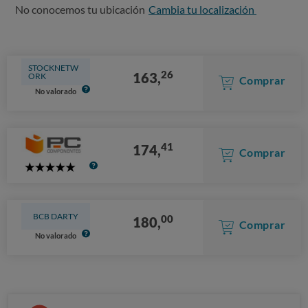
No conocemos tu ubicación
Cambia tu localización
STOCKNETW
26
163,
ORK
Comprar
No valorado
41
174,
Comprar
5
Stars
BCB DARTY
00
180,
Comprar
No valorado