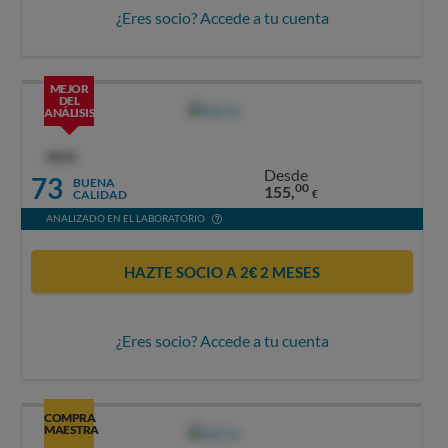
¿Eres socio? Accede a tu cuenta
MEJOR
DEL
ANÁLISIS
OCU
Desde
73
BUENA
00
155,
CALIDAD
€
ANALIZADO EN EL LABORATORIO
HAZTE SOCIO A 2€ 2 MESES
¿Eres socio? Accede a tu cuenta
COMPRA
MAESTRA