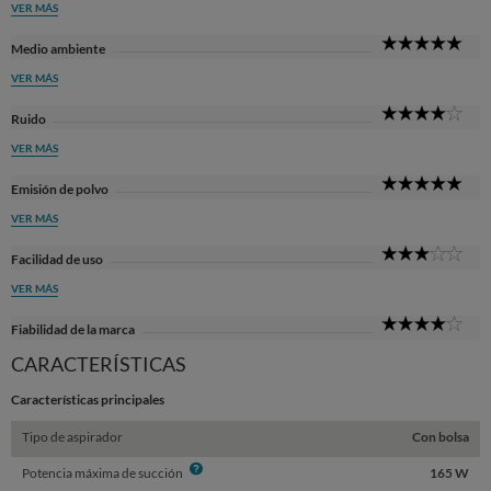
VER MÁS
5
Medio ambiente
Sta
VER MÁS
4
Ruido
Sta
VER MÁS
5
Emisión de polvo
Sta
VER MÁS
3
Facilidad de uso
Sta
VER MÁS
4
Fiabilidad de la marca
Sta
CARACTERÍSTICAS
Características principales
Tipo de aspirador
Con bolsa
Info
Potencia máxima de succión
165 W