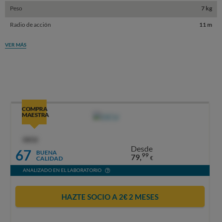
Peso
7 kg
Radio de acción
11 m
VER MÁS
COMPRA
MAESTRA
OCU
Desde
67
BUENA
99
79,
CALIDAD
€
ANALIZADO EN EL LABORATORIO
HAZTE SOCIO A 2€ 2 MESES