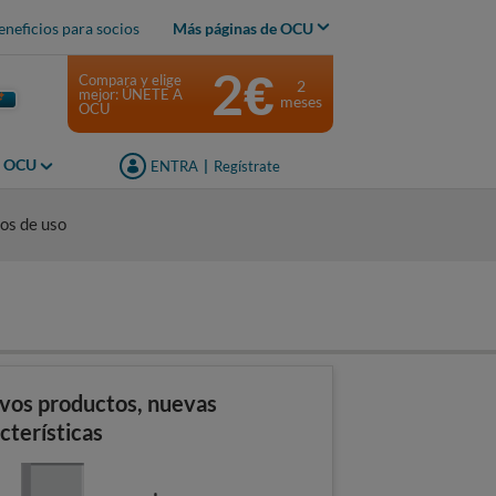
eneficios para socios
Más páginas de OCU
2€
Compara y elige
2
mejor: ÚNETE A
meses
OCU
s OCU
ENTRA
|
Regístrate
os de uso
vos productos, nuevas
cterísticas