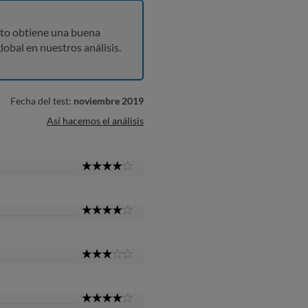
to obtiene una buena
lobal en nuestros análisis.
Fecha del test:
noviembre 2019
Así hacemos el análisis
4
Star
4
Star
3
Star
4