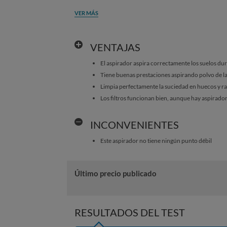
VER MÁS
VENTAJAS
El aspirador aspira correctamente los suelos du
Tiene buenas prestaciones aspirando polvo de l
Limpia perfectamente la suciedad en huecos y r
Los filtros funcionan bien, aunque hay aspirado
INCONVENIENTES
Este aspirador no tiene ningún punto débil
Último precio publicado
RESULTADOS DEL TEST