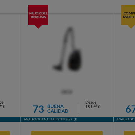
MEJOR DEL
COMP
ANÁLISIS
MAEST
OCU
de
Desde
73
6
BUENA
9
25
151,
€
€
CALIDAD
ANALIZADO EN EL LABORATORIO
ANALIZADO 