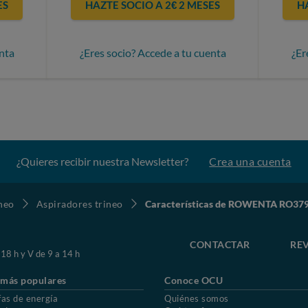
ES
HAZTE SOCIO A 2€ 2 MESES
H
nta
¿Eres socio? Accede a tu cuenta
¿Er
¿Quieres recibir nuestra Newsletter?
Crea una cuenta
ineo
Aspiradores trineo
Características de ROWENTA RO37
CONTACTAR
REV
 18 h y V de 9 a 14 h
 más populares
Conoce OCU
fas de energía
Quiénes somos