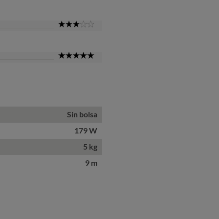
Star
3
Star
5
Star
Sin bolsa
179 W
5 kg
9 m