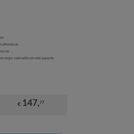
ros
as alfombras
anuras
res mejor valorados en este aspecto
147,
77
€