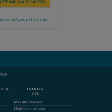
AZTE SOCIO A 2€ 2 MESES
es socio? Accede a tu cuenta
96EA
ISTAS
OFERTAS-
OCU
Más Información
Modelos y contratos