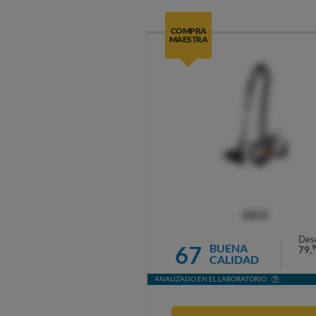
COMPRA
MAESTRA
OCU
Des
67
BUENA
9
79,
CALIDAD
ANALIZADO EN EL LABORATORIO