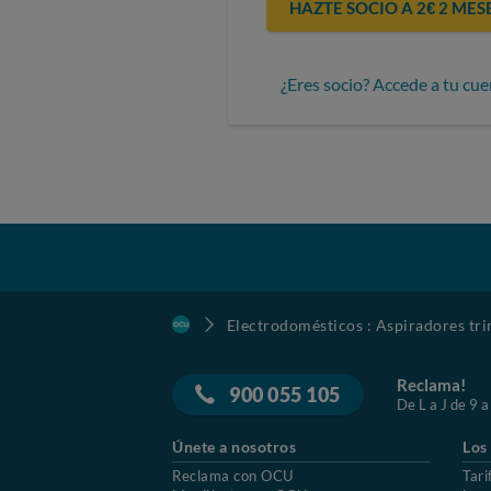
HAZTE SOCIO A 2€ 2 MES
¿Eres socio? Accede a tu cue
Electrodomésticos : Aspiradores tr
Reclama!
900 055 105
De L a J de 9 a
Únete a nosotros
Los
Reclama con OCU
Tari