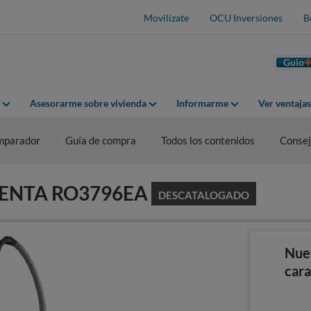
Movilízate
OCU Inversiones
B
Guio
Asesorarme sobre vivienda
Informarme
Ver ventaja
mparador
Guía de compra
Todos los contenidos
Consej
OWENTA RO3796EA
DESCATALOGADO
Nue
cara