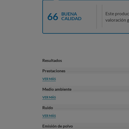
66
Este produc
BUENA
CALIDAD
valoración g
Resultados
Prestaciones
VER MÁS
Medio ambiente
VER MÁS
Ruido
VER MÁS
Emisión de polvo