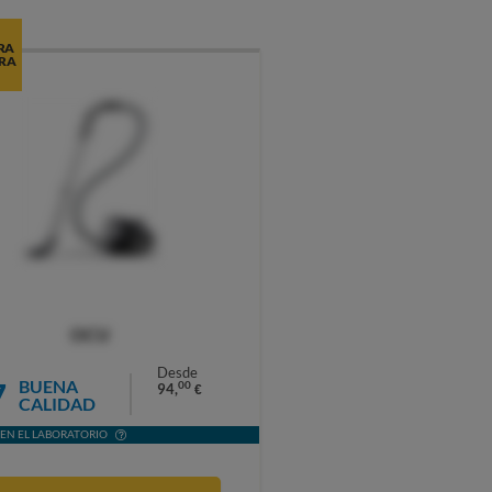
RA
RA
OCU
Desde
7
BUENA
00
94,
€
CALIDAD
EN EL LABORATORIO