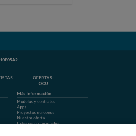
RB10E05A2
ISTAS
OFERTAS-
OCU
Más Información
Modelos y contratos
Apps
Proyectos europeos
Nuestra oferta
Colegios profesionales
Mapa del sitio