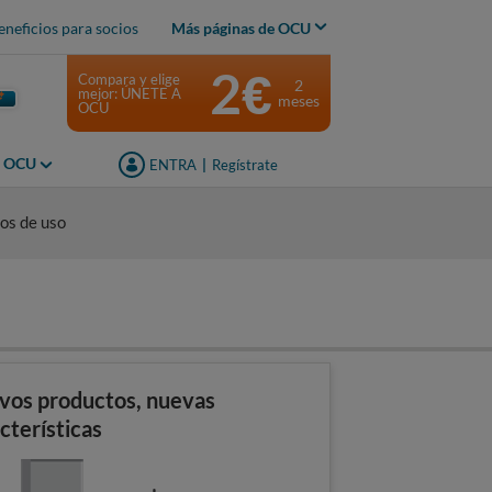
eneficios para socios
Más páginas de OCU
2€
Compara y elige
2
mejor: ÚNETE A
meses
OCU
s OCU
ENTRA
|
Regístrate
os de uso
vos productos, nuevas
cterísticas