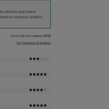
to obtiene una buena
lobal en nuestros análisis.
Fecha del test:
marzo 2018
Así hacemos el análisis
3
Star
5
Star
4
Star
5