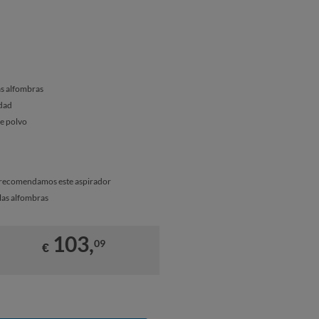
as alfombras
idad
de polvo
le recomendamos este aspirador
 las alfombras
103,
09
€