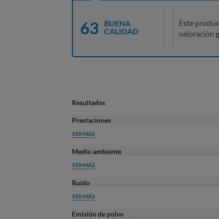
63
Este produc
BUENA
CALIDAD
valoración g
Resultados
Prestaciones
VER MÁS
Medio ambiente
VER MÁS
Ruido
VER MÁS
Emisión de polvo