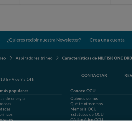
¿Quieres recibir nuestra Newsletter?
Crea una cuenta
ineo
Aspiradores trineo
Características de NILFISK ONE D
CONTACTAR
REV
 18 h y V de 9 a 14 h
 más populares
Conoce OCU
fas de energía
Quiénes somos
adoras
Qué te ofrecemos
otecas
Memoria OCU
oríficos
Estatutos de OCU
visores
Código ético OCU
chones
Preguntas frecuentes