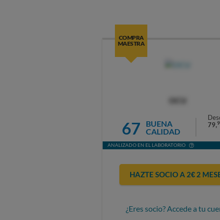
COMPRA
MAESTRA
OCU
Des
67
BUENA
9
79,
CALIDAD
ANALIZADO EN EL LABORATORIO
HAZTE SOCIO A 2€ 2 MES
¿Eres socio? Accede a tu cue