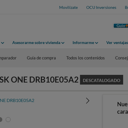
Movilízate
OCU Inversiones
B
Guio
Asesorarme sobre vivienda
Informarme
Ver ventaja
mparador
Guía de compra
Todos los contenidos
Consej
LFISK ONE DRB10E05A2
DESCATALOGADO
Nue
cara