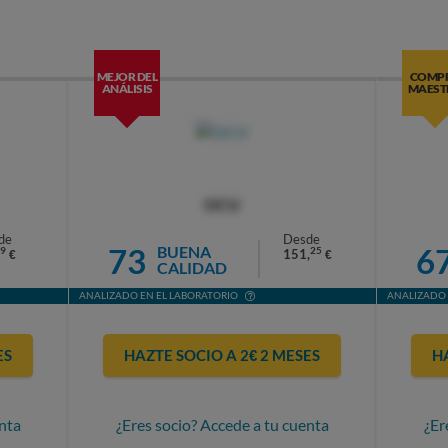
MEJOR DEL
COMP
ANÁLISIS
MAEST
OCU
de
Desde
73
6
BUENA
9
25
151,
€
€
CALIDAD
ANALIZADO EN EL LABORATORIO
ANALIZADO 
ES
HAZTE SOCIO A 2€ 2 MESES
H
nta
¿Eres socio? Accede a tu cuenta
¿Er