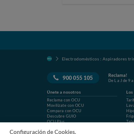
Electrodomésticos : Aspiradores tr
Reclama!
900 055 105
De L a J de 9 a
Únete a nosotros
Los
Reclama con OCU
Tari
Movilízate con OCU
Lav
Compara con OCU
Hip
Descubre GUIO
Frig
OCU Plus
Tele
Trabajar en OCU
Col
Configuración de Cookies.