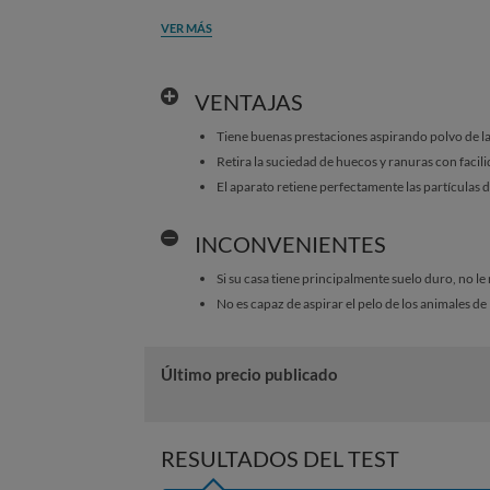
VER MÁS
VENTAJAS
Tiene buenas prestaciones aspirando polvo de l
Retira la suciedad de huecos y ranuras con facil
El aparato retiene perfectamente las partículas 
INCONVENIENTES
Si su casa tiene principalmente suelo duro, no 
No es capaz de aspirar el pelo de los animales de
Último precio publicado
RESULTADOS DEL TEST