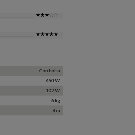
Star
3
Star
5
Star
Con bolsa
450 W
102 W
6 kg
8 m