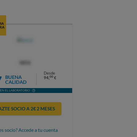
RA
RA
OCU
Desde
7
BUENA
00
94,
€
CALIDAD
EN EL LABORATORIO
AZTE SOCIO A 2€ 2 MESES
es socio? Accede a tu cuenta