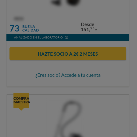
OCU
Desde
73
BUENA
25
151,
CALIDAD
€
ANALIZADO EN EL LABORATORIO
HAZTE SOCIO A 2€ 2 MESES
¿Eres socio? Accede a tu cuenta
COMPRA
MAESTRA