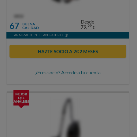
OCU
Desde
67
BUENA
99
79,
CALIDAD
€
ANALIZADO EN EL LABORATORIO
HAZTE SOCIO A 2€ 2 MESES
¿Eres socio? Accede a tu cuenta
MEJOR
DEL
ANÁLISIS