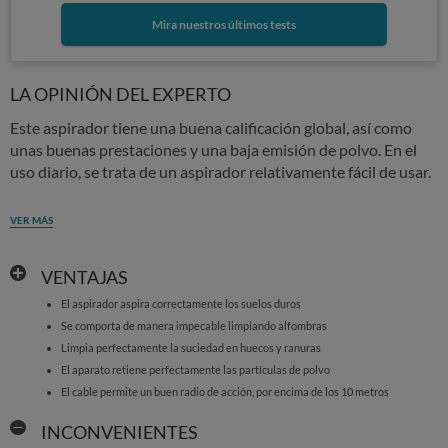
Mira nuestros últimos tests
LA OPINIÓN DEL EXPERTO
Este aspirador tiene una buena calificación global, así como
unas buenas prestaciones y una baja emisión de polvo. En el
uso diario, se trata de un aspirador relativamente fácil de usar.
VER MÁS
VENTAJAS
El aspirador aspira correctamente los suelos duros
Se comporta de manera impecable limpiando alfombras
Limpia perfectamente la suciedad en huecos y ranuras
El aparato retiene perfectamente las partículas de polvo
El cable permite un buen radio de acción, por encima de los 10 metros
INCONVENIENTES