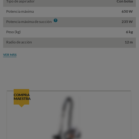
Tipo de aspirador
Con bolsa
Potencia máxima
650 W
Info
Potencia máxima de succión
235 W
Peso (kg)
6 kg
Radio de acción
12 m
VER MÁS
COMPRA
MAESTRA