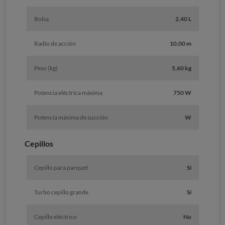
Bolsa
2,40 L
Radio de acción
10,00 m
Peso (kg)
5,60 kg
Potencia eléctrica máxima
750 W
Potencia máxima de succión
W
Cepillos
Cepillo para parquet
Sí
Turbo cepillo grande
Sí
Cepillo eléctrico
No