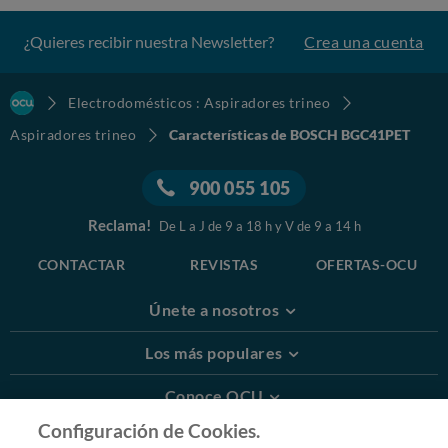
¿Quieres recibir nuestra Newsletter?
Crea una cuenta
Electrodomésticos : Aspiradores trineo
Aspiradores trineo
Características de BOSCH BGC41PET
900 055 105
Reclama!
De L a J de 9 a 18 h y V de 9 a 14 h
CONTACTAR
REVISTAS
OFERTAS-OCU
Únete a nosotros
Los más populares
Conoce OCU
Configuración de Cookies.
Más Información