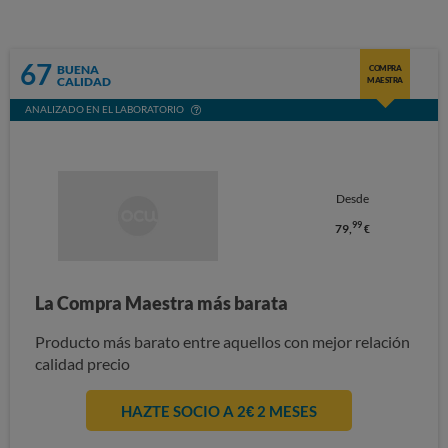
67
BUENA
COMPRA
CALIDAD
MAESTRA
ANALIZADO EN EL LABORATORIO
Desde
99
79,
€
La Compra Maestra más barata
Producto más barato entre aquellos con mejor relación
calidad precio
HAZTE SOCIO A 2€ 2 MESES