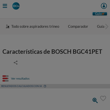
Guio
Todo sobre aspiradores trineo
Comparador
Guía de
Características de BOSCH BGC41PET
Ver resultados
RESULTADOS CALCULADOS CON IA