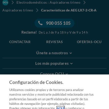
Electrodomésticos : Aspiradores trineo
Aspiradores trineo
Características de AEG LX7-2-CR-A
900 055 105
Reclama!
De L a J de 9 a 18 h y V de 9 a 14 h
CONTACTAR
REVISTAS
OFERTAS-OCU
Únete a nosotros
Los más populares
Conoce OCU
Configuración de Cookies.
Más Información
Utilizamos cookies propias y de terceros para analizar
nuestros servicios y mostrarte publicidad relacionada con tus
© 2026 OCU
preferencias basado en un perfil elaborado a partir de tus
Condiciones generales de contratación de OCU
hábitos de navegación (por ejemplo, páginas visitadas).
Política de privacidad
Puedes obtener más información
AQUÍ
y configurar o