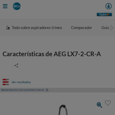
Guio
Todo sobre aspiradores trineo
Comparador
Guía de
Características de AEG LX7-2-CR-A
Ver resultados
RESULTADOS CALCULADOS CON IA