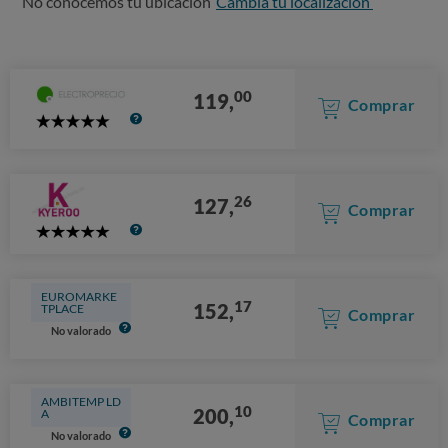
No conocemos tu ubicación
Cambia tu localización
00
119,
Comprar
5
Stars
26
127,
Comprar
5
Stars
EUROMARKE
17
152,
TPLACE
Comprar
No valorado
AMBITEMP LD
10
200,
A
Comprar
No valorado