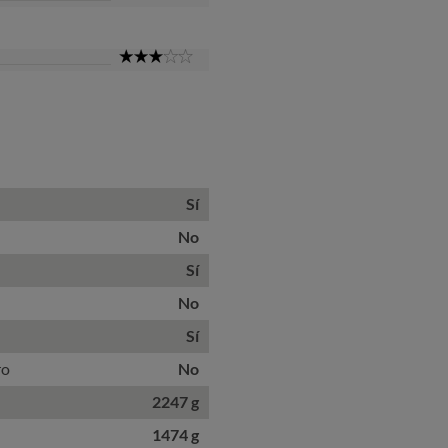
Star
3
Star
Sí
No
Sí
No
Sí
ro
No
2247 g
1474 g