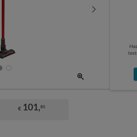
Haz
test
101,
85
€