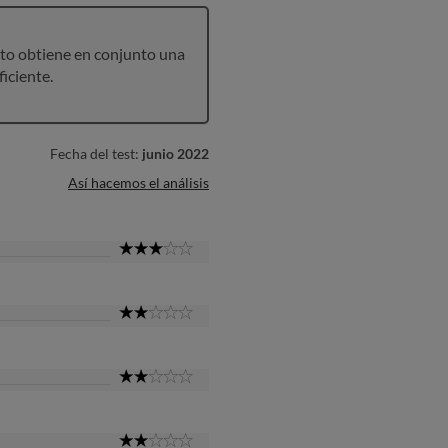
to obtiene en conjunto una
ficiente.
Fecha del test:
junio 2022
Así hacemos el análisis
3
Star
2
Star
2
Star
2