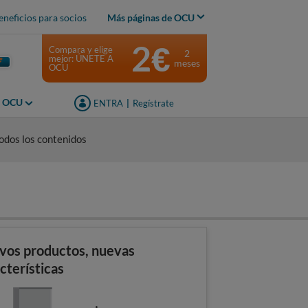
eneficios para socios
Más páginas de OCU
2€
Compara y elige
2
mejor: ÚNETE A
meses
OCU
s OCU
ENTRA
|
Regístrate
odos los contenidos
vos productos, nuevas
cterísticas