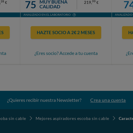
75
7
MUY BUENA
28
99
,
219,
€
€
CALIDAD
ANALIZADO EN EL LABORATORIO
ANALIZADO 
ES
HAZTE SOCIO A 2€ 2 MESES
H
nta
¿Eres socio? Accede a tu cuenta
¿Er
¿Quieres recibir nuestra Newsletter?
Crea una cuenta
oba sin cable
Mejores aspiradores escoba sin cable
Caract