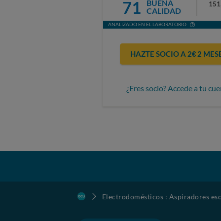
71
BUENA
151
CALIDAD
ANALIZADO EN EL LABORATORIO
HAZTE SOCIO A 2€ 2 MES
¿Eres socio? Accede a tu cue
Electrodomésticos : Aspiradores esc