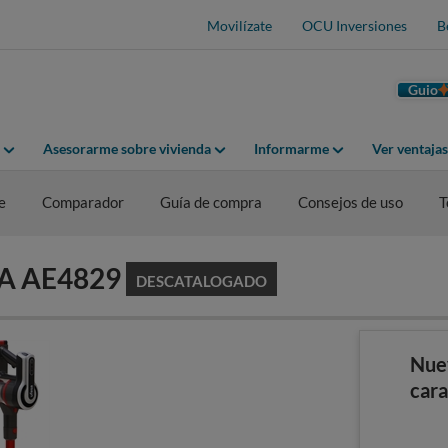
Movilízate
OCU Inversiones
B
Guio
Asesorarme sobre vivienda
Informarme
Ver ventaja
e
Comparador
Guía de compra
Consejos de uso
T
SA AE4829
DESCATALOGADO
Nue
cara