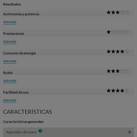
Resultados
3
Autonomía y potencia
Sta
VER MÁS
1
Prestaciones
Sta
VER MÁS
4
Consumo de energía
Sta
VER MÁS
3
Ruido
Sta
VER MÁS
4
Facilidad de uso
Sta
VER MÁS
CARACTERÍSTICAS
Características generales
Info
Aspirador de mano
Sí