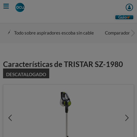
Skip
to
main
Guio
content
Todo sobre aspiradores escoba sin cable
Comparador
Características de TRISTAR SZ-1980
DESCATALOGADO