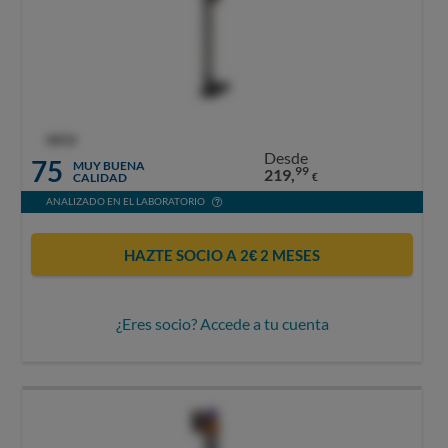
OCU
Desde
75
MUY BUENA
99
219,
CALIDAD
€
ANALIZADO EN EL LABORATORIO
HAZTE SOCIO A 2€ 2 MESES
¿Eres socio? Accede a tu cuenta