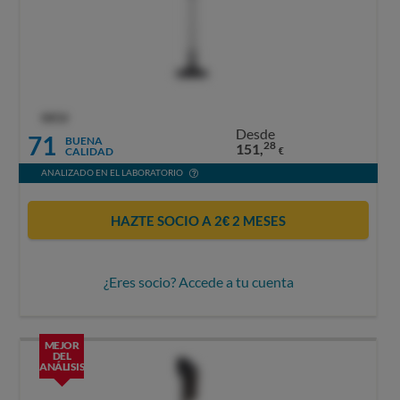
OCU
Desde
71
BUENA
28
151,
CALIDAD
€
ANALIZADO EN EL LABORATORIO
HAZTE SOCIO A 2€ 2 MESES
¿Eres socio? Accede a tu cuenta
MEJOR
DEL
ANÁLISIS