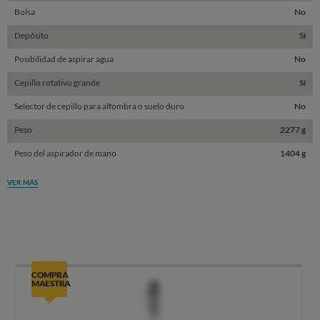
Bolsa
No
Depósito
Sí
Posibilidad de aspirar agua
No
Cepillo rotativo grande
Sí
Selector de cepillo para alfombra o suelo duro
No
Peso
2277 g
Peso del aspirador de mano
1404 g
VER MÁS
COMPRA
MAESTRA