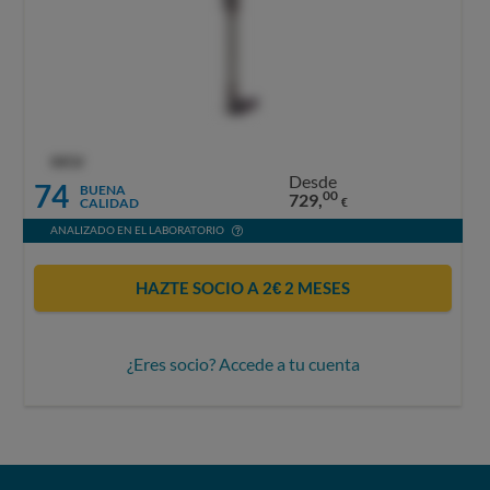
OCU
Desde
74
BUENA
00
729,
CALIDAD
€
ANALIZADO EN EL LABORATORIO
HAZTE SOCIO A 2€ 2 MESES
¿Eres socio? Accede a tu cuenta