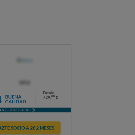
OCU
Desde
4
BUENA
00
729,
€
CALIDAD
EN EL LABORATORIO
AZTE SOCIO A 2€ 2 MESES