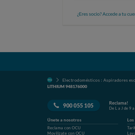
¿Eres socio? Accede a tu cue
Electrodomésticos : Aspiradores esc
LITHIUM 948176000
Reclama!
900 055 105
De L a J de 9 a
Únete a nosotros
Los
Reclama con OCU
Tari
Movilízate con OCU
Lav