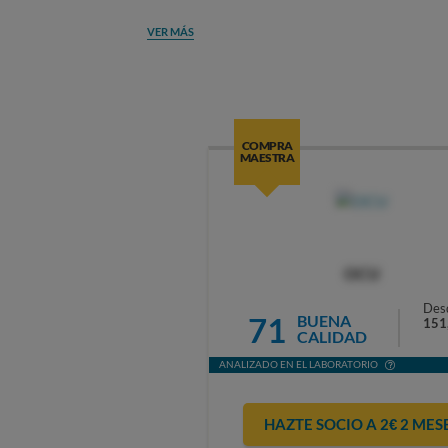
VER MÁS
COMPRA
MAESTRA
OCU
Des
71
BUENA
151
CALIDAD
ANALIZADO EN EL LABORATORIO
HAZTE SOCIO A 2€ 2 MES