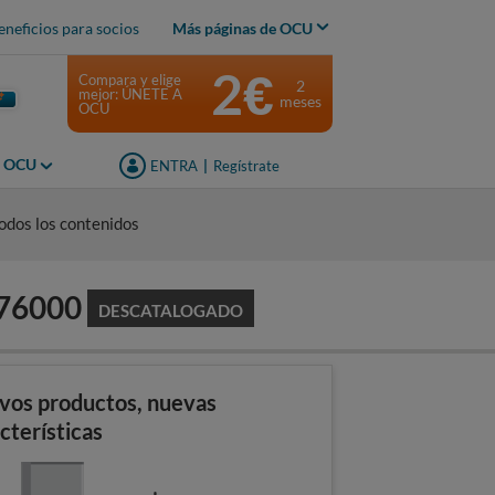
eneficios para socios
Más páginas de OCU
2€
Compara y elige
2
mejor: ÚNETE A
meses
OCU
s OCU
ENTRA
|
Regístrate
odos los contenidos
176000
DESCATALOGADO
vos productos, nuevas
cterísticas