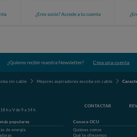
nta
¿Eres socio? Accede a tu cuenta
¿Er
¿Quieres recibir nuestra Newsletter?
Crea una cuenta
oba sin cable
Mejores aspiradores escoba sin cable
Caract
CONTACTAR
REV
 18 h y V de 9 a 14 h
 más populares
Conoce OCU
fas de energía
Quiénes somos
adoras
Qué te ofrecemos