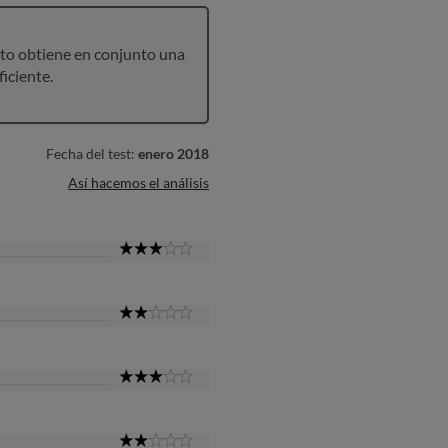
to obtiene en conjunto una
ficiente.
Fecha del test:
enero 2018
Así hacemos el análisis
3
Star
2
Star
3
Star
2