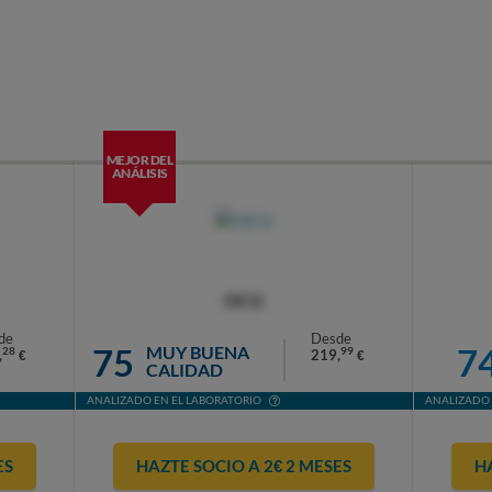
MEJOR DEL
ANÁLISIS
OCU
de
Desde
75
7
MUY BUENA
28
99
,
219,
€
€
CALIDAD
ANALIZADO EN EL LABORATORIO
ANALIZADO 
ES
HAZTE SOCIO A 2€ 2 MESES
H