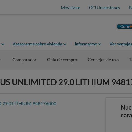
Movilízate
OCU Inversiones
B
Guio
Asesorarme sobre vivienda
Informarme
Ver ventaja
e
Comparador
Guía de compra
Consejos de uso
T
URUS UNLIMITED 29.0 LITHIUM 948
Nue
cara