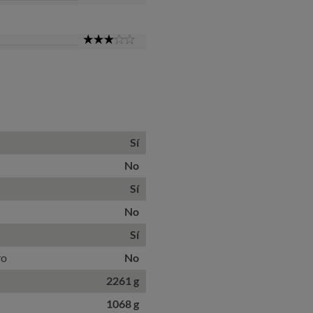
Star
3
Star
Sí
No
Sí
No
Sí
ro
No
2261 g
1068 g