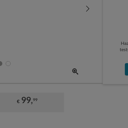
Haz
test
99,
99
€