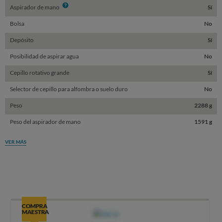
Info
Aspirador de mano
Sí
Bolsa
No
Depósito
Sí
Posibilidad de aspirar agua
No
Cepillo rotativo grande
Sí
Selector de cepillo para alfombra o suelo duro
No
Peso
2288 g
Peso del aspirador de mano
1591 g
VER MÁS
COMPRA
MAESTRA