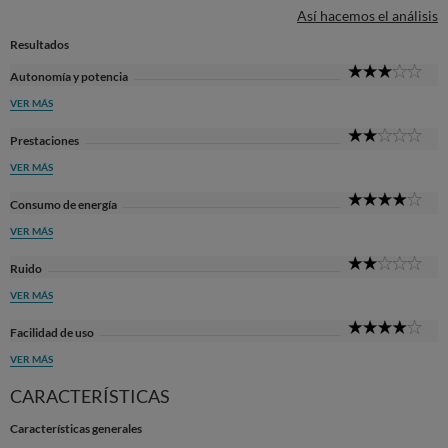
Así hacemos el análisis
Resultados
3
Autonomía y potencia
Sta
VER MÁS
2
Prestaciones
Sta
VER MÁS
4
Consumo de energía
Sta
VER MÁS
2
Ruido
Sta
VER MÁS
4
Facilidad de uso
Sta
VER MÁS
CARACTERÍSTICAS
Características generales