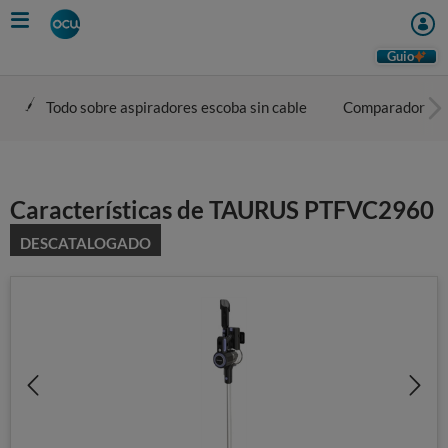
Skip
to
main
Guio
content
Todo sobre aspiradores escoba sin cable
Comparador
Características de TAURUS PTFVC2960
DESCATALOGADO