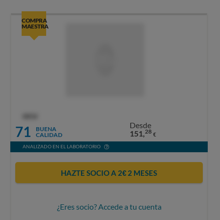
COMPRA
MAESTRA
OCU
Desde
71
BUENA
28
151,
CALIDAD
€
ANALIZADO EN EL LABORATORIO
HAZTE SOCIO A 2€ 2 MESES
¿Eres socio? Accede a tu cuenta