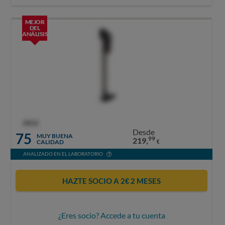
MEJOR
DEL
ANÁLISIS
OCU
Desde
75
MUY BUENA
99
219,
CALIDAD
€
ANALIZADO EN EL LABORATORIO
HAZTE SOCIO A 2€ 2 MESES
¿Eres socio? Accede a tu cuenta