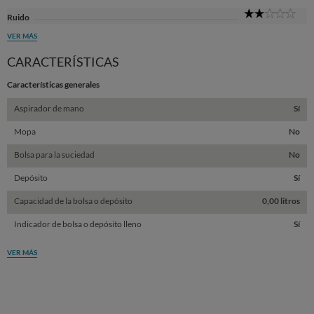
2
Ruido
Sta
VER MÁS
CARACTERÍSTICAS
Características generales
Aspirador de mano
Sí
Mopa
No
Bolsa para la suciedad
No
Depósito
Sí
Capacidad de la bolsa o depósito
0,00 litros
Indicador de bolsa o depósito lleno
Sí
VER MÁS