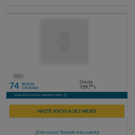
OCU
Desde
74
BUENA
00
729,
CALIDAD
€
ANALIZADO EN EL LABORATORIO
HAZTE SOCIO A 2€ 2 MESES
¿Eres socio? Accede a tu cuenta