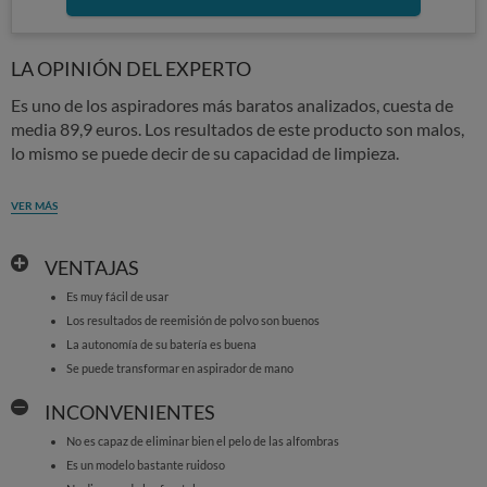
LA OPINIÓN DEL EXPERTO
Es uno de los aspiradores más baratos analizados, cuesta de
media 89,9 euros. Los resultados de este producto son malos,
lo mismo se puede decir de su capacidad de limpieza.
VER MÁS
VENTAJAS
Es muy fácil de usar
Los resultados de reemisión de polvo son buenos
La autonomía de su batería es buena
Se puede transformar en aspirador de mano
INCONVENIENTES
No es capaz de eliminar bien el pelo de las alfombras
Es un modelo bastante ruidoso