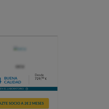
OCU
Desde
4
BUENA
00
729,
€
CALIDAD
EN EL LABORATORIO
AZTE SOCIO A 2€ 2 MESES