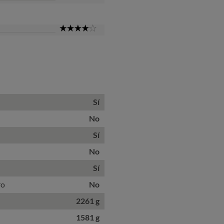
Star
4
Star
Sí
No
Sí
No
Sí
ro
No
2261 g
1581 g