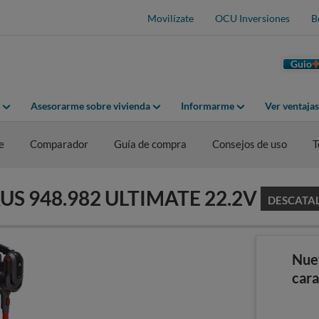
Movilízate
OCU Inversiones
B
Guio
Asesorarme sobre vivienda
Informarme
Ver ventaja
e
Comparador
Guía de compra
Consejos de uso
T
URUS 948.982 ULTIMATE 22.2V
DESCATA
Nue
cara