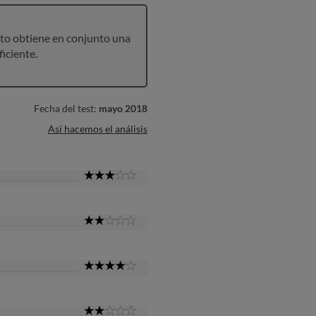
to obtiene en conjunto una
ficiente.
Fecha del test:
mayo 2018
Así hacemos el análisis
3
Star
2
Star
4
Star
2