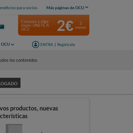
eneficios para socios
Más páginas de OCU
2€
Compara y elige
2
mejor: ÚNETE A
meses
OCU
s OCU
ENTRA
|
Regístrate
odos los contenidos
LOGADO
vos productos, nuevas
cterísticas