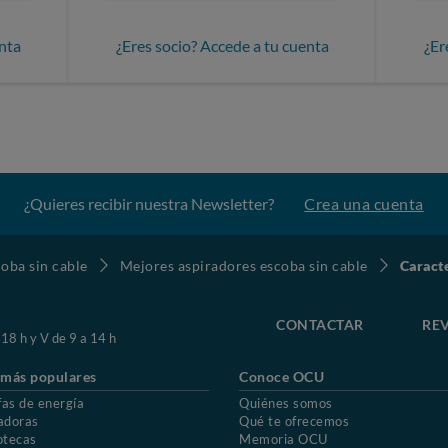
nta
¿Eres socio? Accede a tu cuenta
¿Er
¿Quieres recibir nuestra Newsletter?
Crea una cuenta
oba sin cable
Mejores aspiradores escoba sin cable
Caract
CONTACTAR
REV
 18 h y V de 9 a 14 h
 más populares
Conoce OCU
fas de energía
Quiénes somos
adoras
Qué te ofrecemos
otecas
Memoria OCU