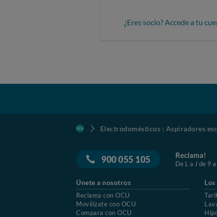
¿Eres socio? Accede a tu cue
Electrodomésticos : Aspiradores esc
Reclama!
900 055 105
De L a J de 9 a
Únete a nosotros
Los
Reclama con OCU
Tari
Movilízate con OCU
Lav
Compara con OCU
Hip