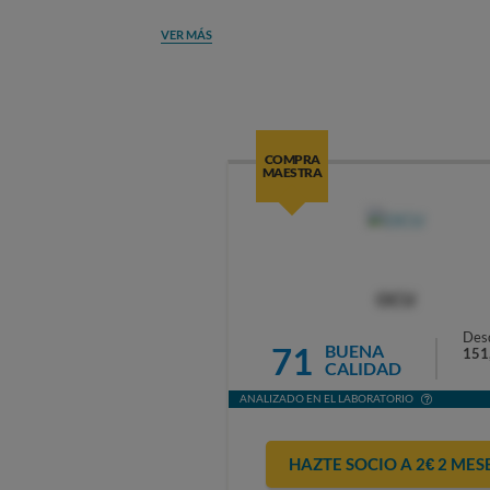
VER MÁS
COMPRA
MAESTRA
OCU
Des
71
BUENA
151
CALIDAD
ANALIZADO EN EL LABORATORIO
HAZTE SOCIO A 2€ 2 MES