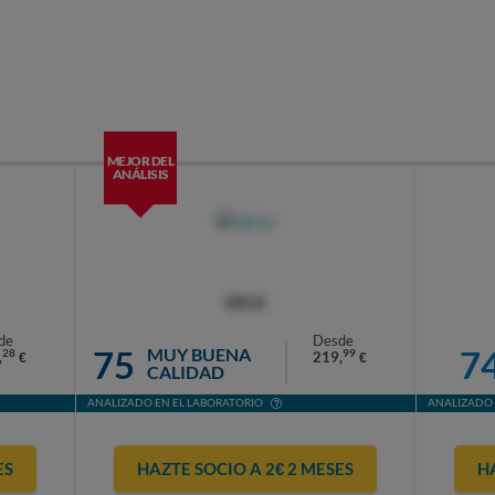
MEJOR DEL
ANÁLISIS
OCU
de
Desde
75
7
MUY BUENA
28
99
,
219,
€
€
CALIDAD
ANALIZADO EN EL LABORATORIO
ANALIZADO 
ES
HAZTE SOCIO A 2€ 2 MESES
H