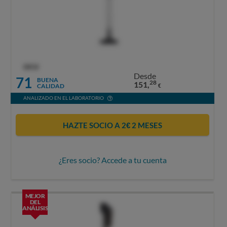
OCU
Desde
71
BUENA
28
151,
CALIDAD
€
ANALIZADO EN EL LABORATORIO
HAZTE SOCIO A 2€ 2 MESES
¿Eres socio? Accede a tu cuenta
MEJOR
DEL
ANÁLISIS