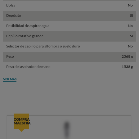
Bolsa
No
Depósito
Sí
Posibilidad de aspirar agua
No
Cepillo rotativo grande
Sí
Selector de cepillo para alfombra o suelo duro
No
Peso
2368 g
Peso del aspirador de mano
1538 g
VER MÁS
COMPRA
MAESTRA