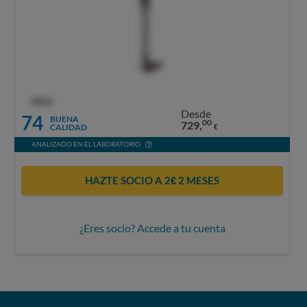
OCU
Desde
74
BUENA
00
729,
CALIDAD
€
ANALIZADO EN EL LABORATORIO
HAZTE SOCIO A 2€ 2 MESES
¿Eres socio? Accede a tu cuenta