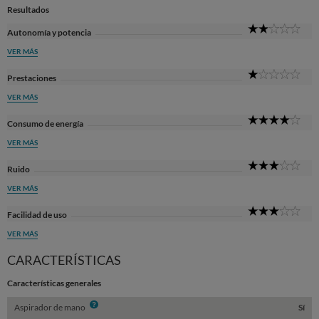
Resultados
2
Autonomía y potencia
Sta
VER MÁS
1
Prestaciones
Sta
VER MÁS
4
Consumo de energía
Sta
VER MÁS
3
Ruido
Sta
VER MÁS
3
Facilidad de uso
Sta
VER MÁS
CARACTERÍSTICAS
Características generales
Info
Aspirador de mano
Sí