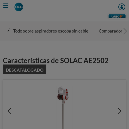
Skip
to
main
Guio
content
Todo sobre aspiradores escoba sin cable
Comparador
Características de SOLAC AE2502
DESCATALOGADO