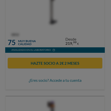
OCU
Desde
75
MUY BUENA
99
219,
CALIDAD
€
ANALIZADO EN EL LABORATORIO
HAZTE SOCIO A 2€ 2 MESES
¿Eres socio? Accede a tu cuenta