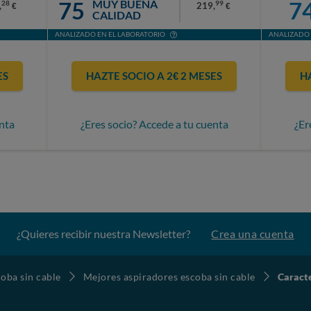
75
7
MUY BUENA
28
99
,
219,
€
€
CALIDAD
ANALIZADO EN EL LABORATORIO
ANALIZADO 
ES
HAZTE SOCIO A 2€ 2 MESES
H
nta
¿Eres socio? Accede a tu cuenta
¿Er
¿Quieres recibir nuestra Newsletter?
Crea una cuenta
oba sin cable
Mejores aspiradores escoba sin cable
Caract