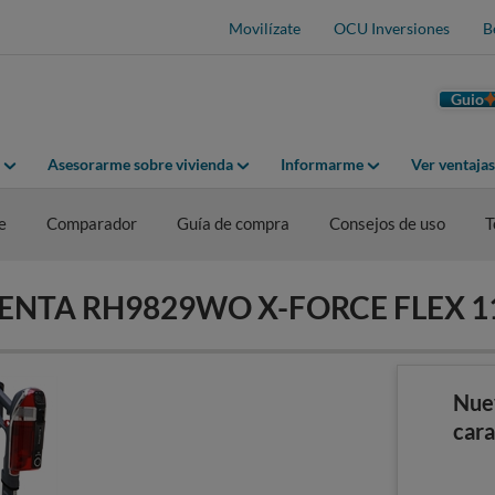
Movilízate
OCU Inversiones
B
Guio
Asesorarme sobre vivienda
Informarme
Ver ventaja
e
Comparador
Guía de compra
Consejos de uso
T
OWENTA RH9829WO X-FORCE FLEX 1
Nue
cara