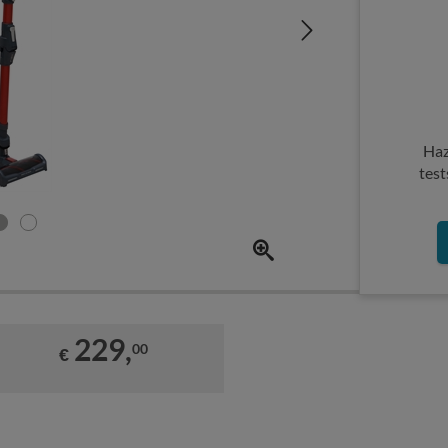
Haz
test
229,
00
€