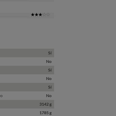
Star
3
Star
Sí
No
Sí
No
Sí
ro
No
3142 g
1785 g