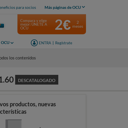
eneficios para socios
Más páginas de OCU
2€
Compara y elige
2
mejor: ÚNETE A
meses
OCU
s OCU
ENTRA
|
Regístrate
odos los contenidos
1.60
DESCATALOGADO
vos productos, nuevas
cterísticas