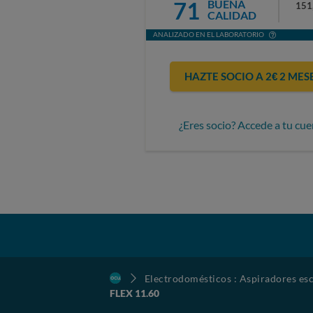
71
BUENA
151
CALIDAD
ANALIZADO EN EL LABORATORIO
HAZTE SOCIO A 2€ 2 MES
¿Eres socio? Accede a tu cue
Electrodomésticos : Aspiradores esc
FLEX 11.60