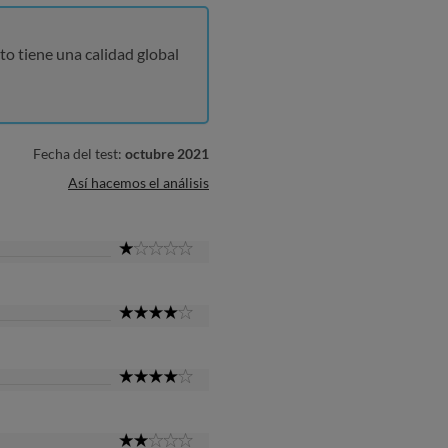
to tiene una calidad global
Fecha del test:
octubre 2021
Así hacemos el análisis
1
Star
4
Star
4
Star
2