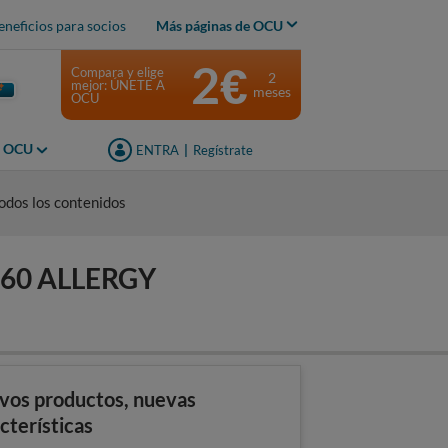
eneficios para socios
Más páginas de OCU
2€
Compara y elige
2
mejor: ÚNETE A
meses
OCU
s OCU
ENTRA
|
Regístrate
odos los contenidos
.60 ALLERGY
vos productos, nuevas
cterísticas