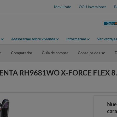
Movilízate
OCU Inversiones
B
Guio
Asesorarme sobre vivienda
Informarme
Ver ventaja
e
Comparador
Guía de compra
Consejos de uso
T
OWENTA RH9681WO X-FORCE FLEX 8
Nue
cara