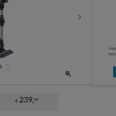
Haz
test
239,
00
€