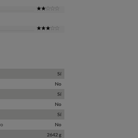
2
Star
3
Star
Sí
No
Sí
No
Sí
ro
No
2642 g