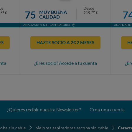
de
Desde
75
7
MUY BUENA
28
99
,
219,
€
€
CALIDAD
ANALIZADO EN EL LABORATORIO
ANALIZADO 
ES
HAZTE SOCIO A 2€ 2 MESES
H
nta
¿Eres socio? Accede a tu cuenta
¿Er
¿Quieres recibir nuestra Newsletter?
Crea una cuenta
oba sin cable
Mejores aspiradores escoba sin cable
Caract