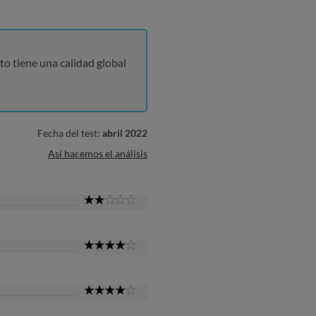
to tiene una calidad global
Fecha del test:
abril 2022
Así hacemos el análisis
2
Star
4
Star
4
Star