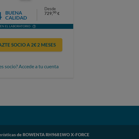
Desde
4
BUENA
00
729,
€
CALIDAD
EN EL LABORATORIO
AZTE SOCIO A 2€ 2 MESES
es socio? Accede a tu cuenta
erísticas de ROWENTA RH9681WO X-FORCE