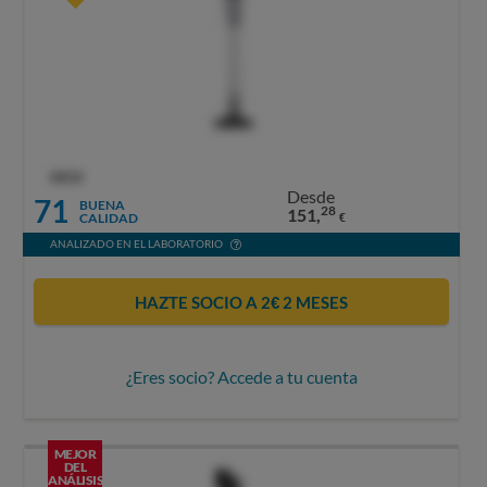
OCU
Desde
71
BUENA
28
151,
CALIDAD
€
ANALIZADO EN EL LABORATORIO
HAZTE SOCIO A 2€ 2 MESES
¿Eres socio? Accede a tu cuenta
MEJOR
DEL
ANÁLISIS