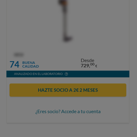
OCU
Desde
74
BUENA
00
729,
CALIDAD
€
ANALIZADO EN EL LABORATORIO
HAZTE SOCIO A 2€ 2 MESES
¿Eres socio? Accede a tu cuenta