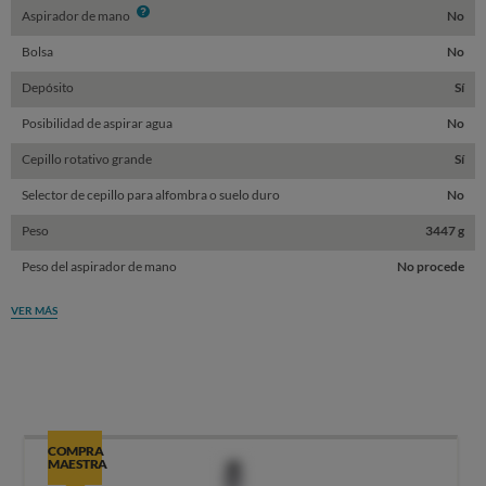
Info
Aspirador de mano
No
Bolsa
No
Depósito
Sí
Posibilidad de aspirar agua
No
Cepillo rotativo grande
Sí
Selector de cepillo para alfombra o suelo duro
No
Peso
3447 g
Peso del aspirador de mano
No procede
VER MÁS
COMPRA
MAESTRA