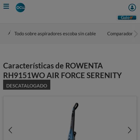
Skip
to
main
Guio
content
Todo sobre aspiradores escoba sin cable
Comparador
Características de ROWENTA
RH9151WO AIR FORCE SERENITY
DESCATALOGADO