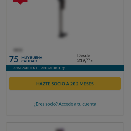
OCU
Desde
75
MUY BUENA
99
219,
CALIDAD
€
ANALIZADO EN EL LABORATORIO
HAZTE SOCIO A 2€ 2 MESES
¿Eres socio? Accede a tu cuenta