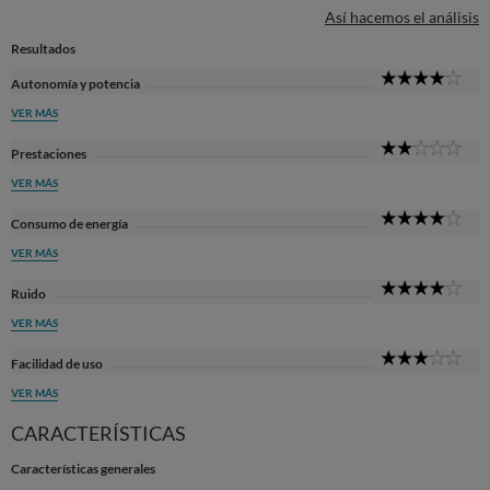
Así hacemos el análisis
Resultados
4
Autonomía y potencia
Sta
VER MÁS
2
Prestaciones
Sta
VER MÁS
4
Consumo de energía
Sta
VER MÁS
4
Ruido
Sta
VER MÁS
3
Facilidad de uso
Sta
VER MÁS
CARACTERÍSTICAS
Características generales