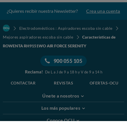
¿Quieres recibir nuestra Newsletter?
Crea una cuenta
Electrodomésticos : Aspiradores escoba sin cable
Mejores aspiradores escoba sin cable
Características de
ROWENTA RH9151WO AIR FORCE SERENITY
900 055 105
Reclama!
De L a J de 9 a 18 h y V de 9 a 14 h
CONTACTAR
REVISTAS
OFERTAS-OCU
Únete a nosotros
Los más populares
Conoce OCU