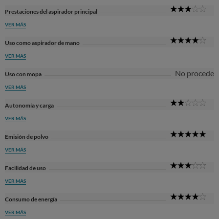
3
Prestaciones del aspirador principal
Sta
VER MÁS
4
Uso como aspirador de mano
Sta
VER MÁS
No procede
Uso con mopa
VER MÁS
2
Autonomía y carga
Sta
VER MÁS
5
Emisión de polvo
Sta
VER MÁS
3
Facilidad de uso
Sta
VER MÁS
4
Consumo de energía
Sta
VER MÁS