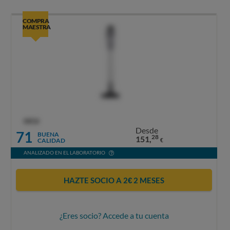
COMPRA
MAESTRA
OCU
Desde
71
BUENA
28
151,
CALIDAD
€
ANALIZADO EN EL LABORATORIO
HAZTE SOCIO A 2€ 2 MESES
¿Eres socio? Accede a tu cuenta