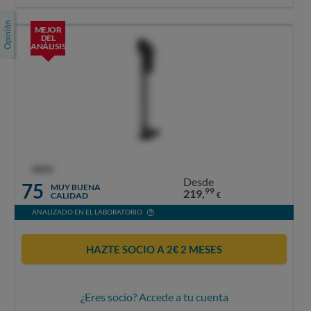
MEJOR
DEL
ANÁLISIS
OCU
Desde
75
MUY BUENA
99
219,
CALIDAD
€
ANALIZADO EN EL LABORATORIO
HAZTE SOCIO A 2€ 2 MESES
¿Eres socio? Accede a tu cuenta