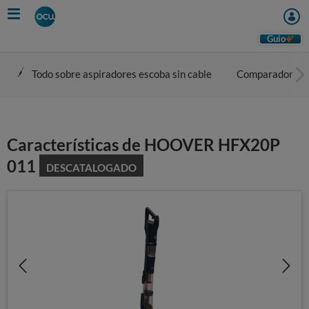
Skip
to
main
Guio
content
Todo sobre aspiradores escoba sin cable
Comparador
Características de HOOVER HFX20P
011
DESCATALOGADO