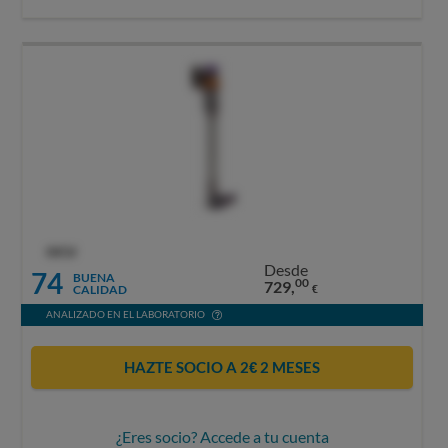
OCU
Desde
74
BUENA
00
729,
CALIDAD
€
ANALIZADO EN EL LABORATORIO
HAZTE SOCIO A 2€ 2 MESES
¿Eres socio? Accede a tu cuenta