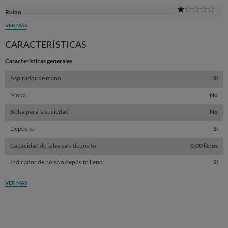
1
Ruido
Sta
VER MÁS
CARACTERÍSTICAS
Características generales
Aspirador de mano
Sí
Mopa
No
Bolsa para la suciedad
No
Depósito
Sí
Capacidad de la bolsa o depósito
0,00 litros
Indicador de bolsa o depósito lleno
Sí
VER MÁS