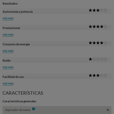
Resultados
3
Autonomía y potencia
Sta
VER MÁS
4
Prestaciones
Sta
VER MÁS
4
Consumo de energía
Sta
VER MÁS
1
Ruido
Sta
VER MÁS
3
Facilidad de uso
Sta
VER MÁS
CARACTERÍSTICAS
Características generales
Info
Aspirador de mano
Sí