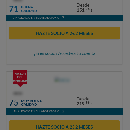
Desde
71
BUENA
28
151,
CALIDAD
€
ANALIZADO EN EL LABORATORIO
HAZTE SOCIO A 2€ 2 MESES
¿Eres socio? Accede a tu cuenta
MEJOR
DEL
ANÁLISIS
OCU
Desde
75
MUY BUENA
99
219,
CALIDAD
€
ANALIZADO EN EL LABORATORIO
HAZTE SOCIO A 2€ 2 MESES