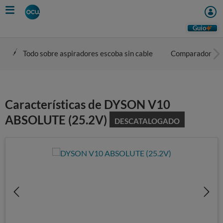
Skip
to
main
Guio
content
Todo sobre aspiradores escoba sin cable
Comparador
Características de DYSON V10
ABSOLUTE (25.2V)
DESCATALOGADO