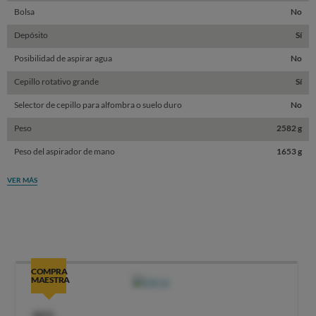
Bolsa
No
Depósito
Sí
Posibilidad de aspirar agua
No
Cepillo rotativo grande
Sí
Selector de cepillo para alfombra o suelo duro
No
Peso
2582 g
Peso del aspirador de mano
1653 g
VER MÁS
COMPRA
MAESTRA
OCU