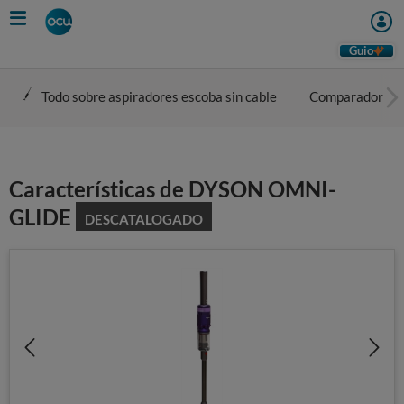
Skip
to
main
Guio
content
Todo sobre aspiradores escoba sin cable
Comparador
Características de DYSON OMNI-
GLIDE
DESCATALOGADO