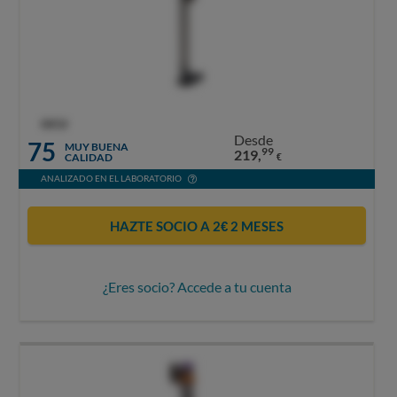
OCU
Desde
75
MUY BUENA
99
219,
CALIDAD
€
ANALIZADO EN EL LABORATORIO
HAZTE SOCIO A 2€ 2 MESES
¿Eres socio? Accede a tu cuenta