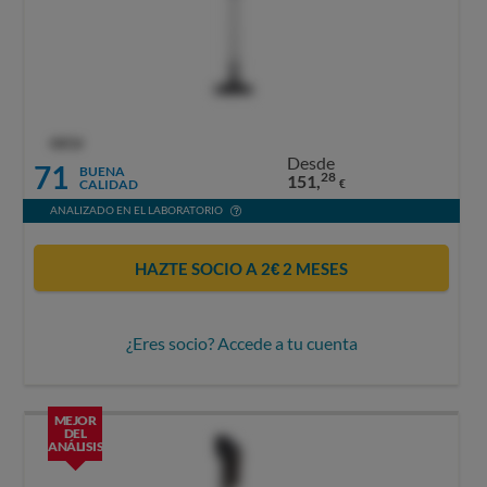
OCU
Desde
71
BUENA
28
151,
CALIDAD
€
ANALIZADO EN EL LABORATORIO
HAZTE SOCIO A 2€ 2 MESES
¿Eres socio? Accede a tu cuenta
MEJOR
DEL
ANÁLISIS