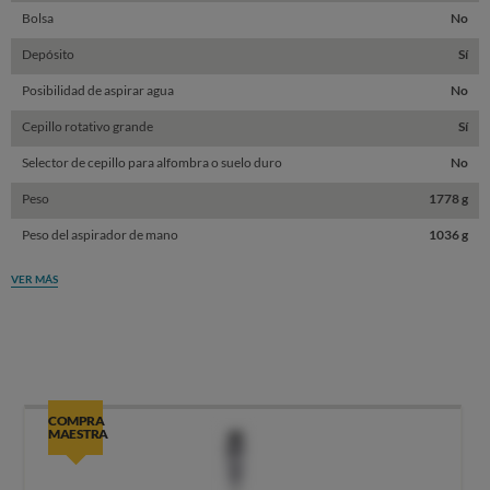
Bolsa
No
Depósito
Sí
Posibilidad de aspirar agua
No
Cepillo rotativo grande
Sí
Selector de cepillo para alfombra o suelo duro
No
Peso
1778 g
Peso del aspirador de mano
1036 g
VER MÁS
COMPRA
MAESTRA