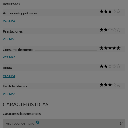
Resultados
3
Autonomía y potencia
Sta
VER MÁS
2
Prestaciones
Sta
VER MÁS
5
Consumo de energía
Sta
VER MÁS
2
Ruido
Sta
VER MÁS
3
Facilidad de uso
Sta
VER MÁS
CARACTERÍSTICAS
Características generales
Info
Aspirador de mano
Sí