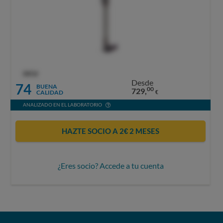
OCU
Desde
74
BUENA
00
729,
CALIDAD
€
ANALIZADO EN EL LABORATORIO
HAZTE SOCIO A 2€ 2 MESES
¿Eres socio? Accede a tu cuenta