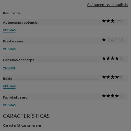
Así hacemos el análisis
Resultados
3
Autonomía y potencia
Sta
VER MÁS
1
Prestaciones
Sta
VER MÁS
4
Consumo de energía
Sta
VER MÁS
4
Ruido
Sta
VER MÁS
4
Facilidad de uso
Sta
VER MÁS
CARACTERÍSTICAS
Características generales