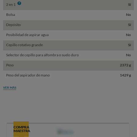
Info
2 en 1
Sí
Bolsa
No
Depósito
Sí
Posibilidad de aspirar agua
No
Cepillo rotativo grande
Sí
Selector de cepillo para alfombra o suelo duro
No
Peso
2372 g
Peso del aspirador de mano
1429 g
VER MÁS
COMPRA
MAESTRA