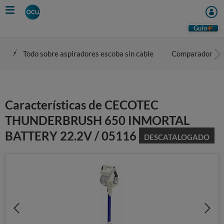
Skip
to
main
Guio
content
Todo sobre aspiradores escoba sin cable
Comparador
Características de CECOTEC
THUNDERBRUSH 650 INMORTAL
BATTERY 22.2V / 05116
DESCATALOGADO