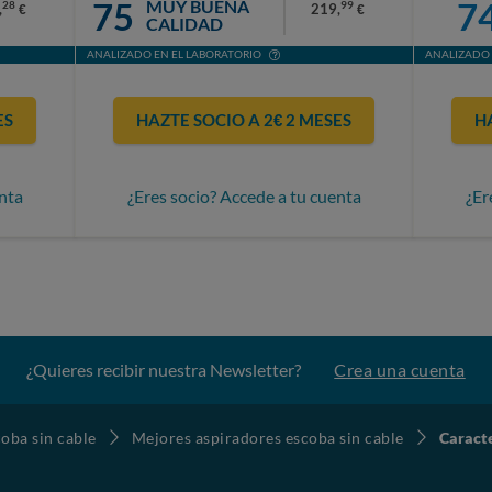
75
7
MUY BUENA
28
99
,
219,
€
€
CALIDAD
ANALIZADO EN EL LABORATORIO
ANALIZADO 
ES
HAZTE SOCIO A 2€ 2 MESES
H
nta
¿Eres socio? Accede a tu cuenta
¿Er
¿Quieres recibir nuestra Newsletter?
Crea una cuenta
oba sin cable
Mejores aspiradores escoba sin cable
Caract