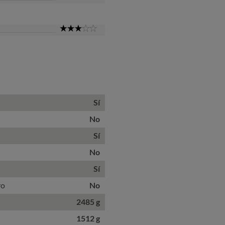
Star
3
Star
Sí
No
Sí
No
Sí
ro
No
2485 g
1512 g