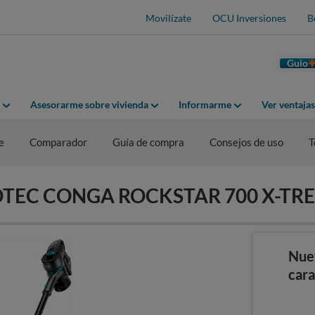
Movilízate
OCU Inversiones
B
Guio
Asesorarme sobre vivienda
Informarme
Ver ventaja
e
Comparador
Guía de compra
Consejos de uso
T
ECOTEC CONGA ROCKSTAR 700 X-TR
Nue
cara