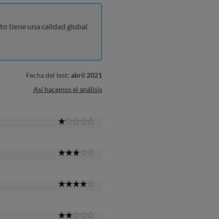
to tiene una calidad global
Fecha del test:
abril 2021
Así hacemos el análisis
1
Star
3
Star
4
Star
2