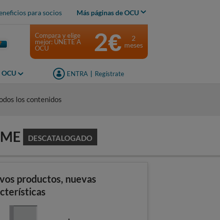
eneficios para socios
Más páginas de OCU
2€
Compara y elige
2
mejor: ÚNETE A
meses
OCU
s OCU
ENTRA
|
Regístrate
odos los contenidos
EME
DESCATALOGADO
vos productos, nuevas
cterísticas