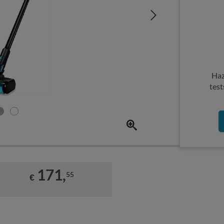
Haz
test
171,
55
€