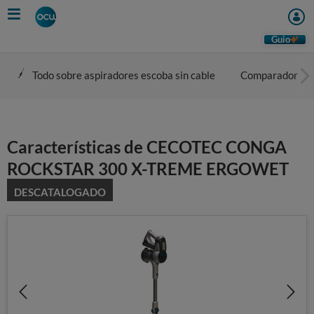
Skip
to
main
Guio
content
Todo sobre aspiradores escoba sin cable
Comparador
Características de CECOTEC CONGA
ROCKSTAR 300 X-TREME ERGOWET
DESCATALOGADO