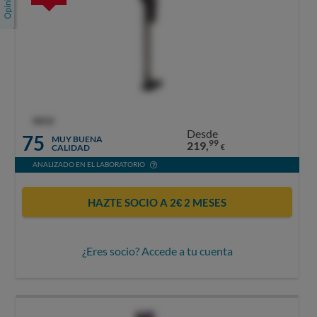
OCU
Desde
75
MUY BUENA
99
219,
CALIDAD
€
ANALIZADO EN EL LABORATORIO
HAZTE SOCIO A 2€ 2 MESES
¿Eres socio? Accede a tu cuenta