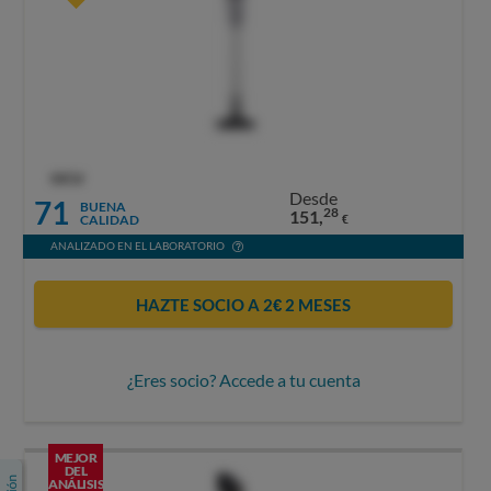
OCU
Desde
71
BUENA
28
151,
CALIDAD
€
ANALIZADO EN EL LABORATORIO
HAZTE SOCIO A 2€ 2 MESES
¿Eres socio? Accede a tu cuenta
MEJOR
DEL
ANÁLISIS