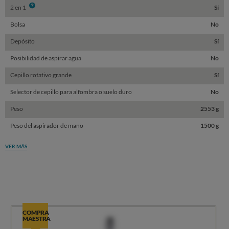
Info
2 en 1
Sí
Bolsa
No
Depósito
Sí
Posibilidad de aspirar agua
No
Cepillo rotativo grande
Sí
Selector de cepillo para alfombra o suelo duro
No
Peso
2553 g
Peso del aspirador de mano
1500 g
VER MÁS
COMPRA
MAESTRA