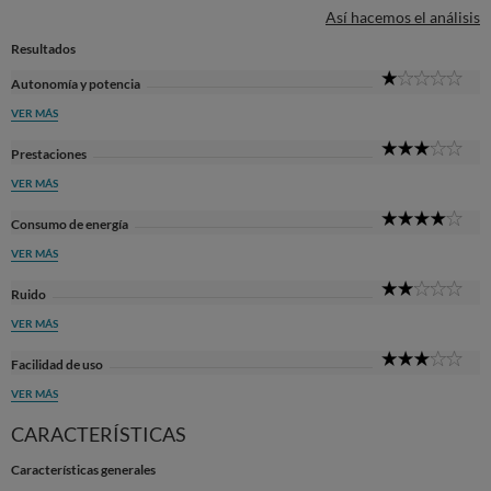
Así hacemos el análisis
Resultados
1
Autonomía y potencia
Sta
VER MÁS
3
Prestaciones
Sta
VER MÁS
4
Consumo de energía
Sta
VER MÁS
2
Ruido
Sta
VER MÁS
3
Facilidad de uso
Sta
VER MÁS
CARACTERÍSTICAS
Características generales