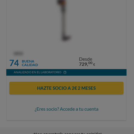
OCU
Desde
74
BUENA
00
729,
CALIDAD
€
ANALIZADO EN EL LABORATORIO
HAZTE SOCIO A 2€ 2 MESES
¿Eres socio? Accede a tu cuenta