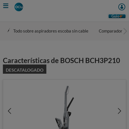
Skip
to
main
Guio
content
Todo sobre aspiradores escoba sin cable
Comparador
Características de BOSCH BCH3P210
DESCATALOGADO