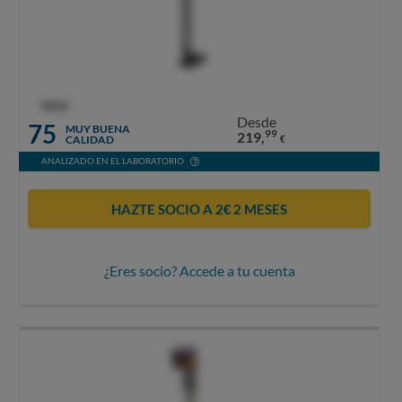
OCU
Desde
75
MUY BUENA
99
219,
CALIDAD
€
ANALIZADO EN EL LABORATORIO
HAZTE SOCIO A 2€ 2 MESES
¿Eres socio? Accede a tu cuenta