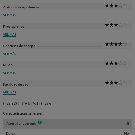
3
Autonomía y potencia
Sta
VER MÁS
3
Prestaciones
Sta
VER MÁS
4
Consumo de energía
Sta
VER MÁS
3
Ruido
Sta
VER MÁS
3
Facilidad de uso
Sta
VER MÁS
CARACTERÍSTICAS
Características generales
Info
Aspirador de mano
Sí
Bolsa
No