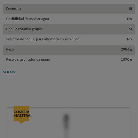
Depósito
Sí
Posibilidad de aspirar agua
No
Cepillo rotativo grande
Sí
Selector de cepillo para alfombra o suelo duro
No
Peso
2986 g
Peso del aspirador de mano
1070 g
VER MÁS
COMPRA
MAESTRA