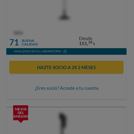
OCU
Desde
71
BUENA
28
151,
CALIDAD
€
ANALIZADO EN EL LABORATORIO
HAZTE SOCIO A 2€ 2 MESES
¿Eres socio? Accede a tu cuenta
MEJOR
DEL
ANÁLISIS