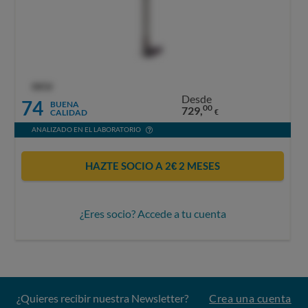
OCU
Desde
74
BUENA
00
729,
CALIDAD
€
ANALIZADO EN EL LABORATORIO
HAZTE SOCIO A 2€ 2 MESES
¿Eres socio? Accede a tu cuenta
¿Quieres recibir nuestra Newsletter?
Crea una cuenta