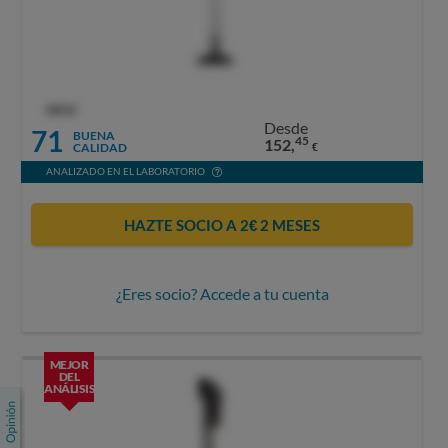
OCU
Desde
71
BUENA
45
152,
CALIDAD
€
ANALIZADO EN EL LABORATORIO
HAZTE SOCIO A 2€ 2 MESES
¿Eres socio? Accede a tu cuenta
MEJOR
DEL
ANÁLISIS