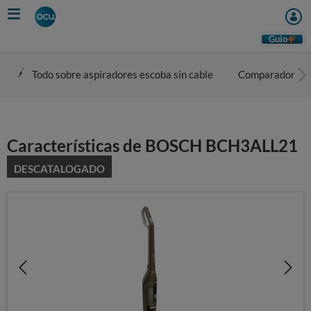
Skip
to
main
Guio
content
Todo sobre aspiradores escoba sin cable
Comparador
Características de BOSCH BCH3ALL21
DESCATALOGADO