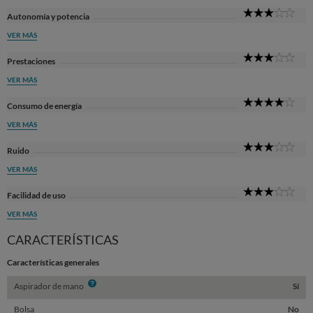
3
Autonomía y potencia
Sta
VER MÁS
3
Prestaciones
Sta
VER MÁS
4
Consumo de energía
Sta
VER MÁS
3
Ruido
Sta
VER MÁS
3
Facilidad de uso
Sta
VER MÁS
CARACTERÍSTICAS
Características generales
Info
Aspirador de mano
Sí
Bolsa
No