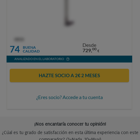
OCU
Desde
74
BUENA
00
729,
CALIDAD
€
ANALIZADO EN EL LABORATORIO
HAZTE SOCIO A 2€ 2 MESES
¿Eres socio? Accede a tu cuenta