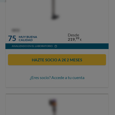
OCU
Desde
75
MUY BUENA
99
219,
CALIDAD
€
ANALIZADO EN EL LABORATORIO
HAZTE SOCIO A 2€ 2 MESES
¿Eres socio? Accede a tu cuenta