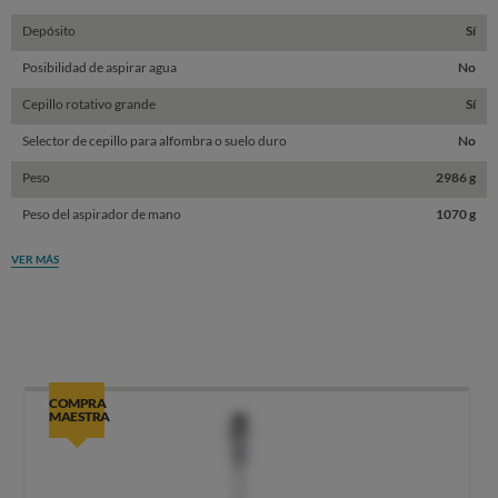
Depósito
Sí
Posibilidad de aspirar agua
No
Cepillo rotativo grande
Sí
Selector de cepillo para alfombra o suelo duro
No
Peso
2986 g
Peso del aspirador de mano
1070 g
VER MÁS
COMPRA
MAESTRA