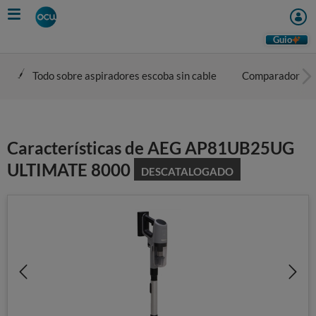
Skip
to
main
Guio
content
Todo sobre aspiradores escoba sin cable
Comparador
Características de AEG AP81UB25UG
ULTIMATE 8000
DESCATALOGADO