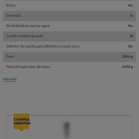
Bolsa
No
Depósito
Sí
Posibilidad de aspirar agua
No
Cepillo rotativo grande
Sí
Selector de cepillo para alfombra o suelo duro
No
Peso
2894 g
Peso del aspirador de mano
1696 g
VER MÁS
COMPRA
MAESTRA