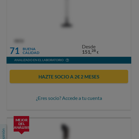
OCU
Desde
71
BUENA
28
151,
CALIDAD
€
ANALIZADO EN EL LABORATORIO
HAZTE SOCIO A 2€ 2 MESES
¿Eres socio? Accede a tu cuenta
MEJOR
DEL
ANÁLISIS