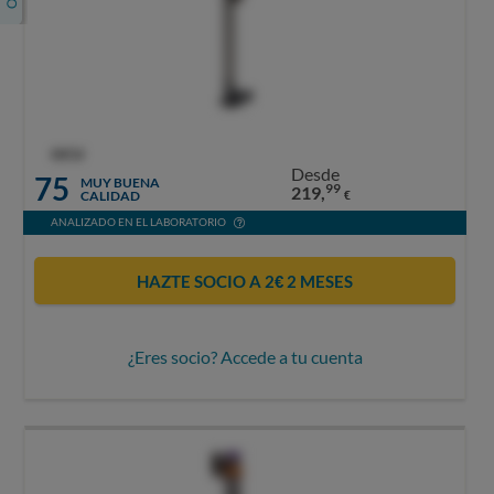
OCU
Desde
75
MUY BUENA
99
219,
CALIDAD
€
ANALIZADO EN EL LABORATORIO
HAZTE SOCIO A 2€ 2 MESES
¿Eres socio? Accede a tu cuenta