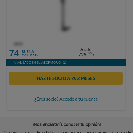
OCU
Desde
74
BUENA
00
729,
CALIDAD
€
ANALIZADO EN EL LABORATORIO
HAZTE SOCIO A 2€ 2 MESES
¿Eres socio? Accede a tu cuenta