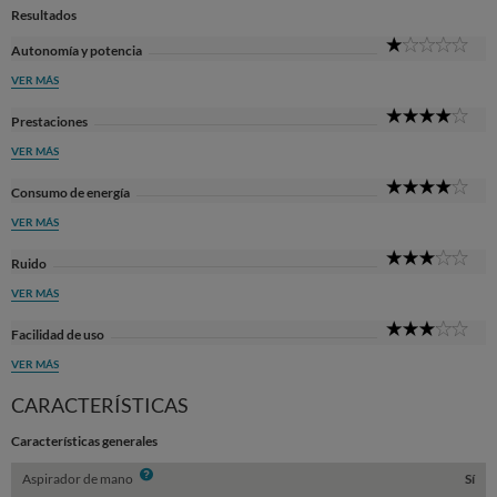
Resultados
1
Autonomía y potencia
Sta
VER MÁS
4
Prestaciones
Sta
VER MÁS
4
Consumo de energía
Sta
VER MÁS
3
Ruido
Sta
VER MÁS
3
Facilidad de uso
Sta
VER MÁS
CARACTERÍSTICAS
Características generales
Info
Aspirador de mano
Sí