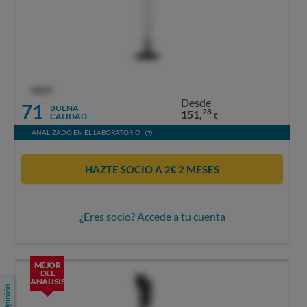
OCU
Desde
71
BUENA
28
151,
CALIDAD
€
ANALIZADO EN EL LABORATORIO
HAZTE SOCIO A 2€ 2 MESES
¿Eres socio? Accede a tu cuenta
MEJOR
DEL
ANÁLISIS