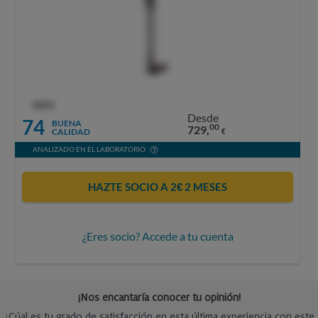
OCU
Desde
74
BUENA
00
729,
CALIDAD
€
ANALIZADO EN EL LABORATORIO
HAZTE SOCIO A 2€ 2 MESES
¿Eres socio? Accede a tu cuenta