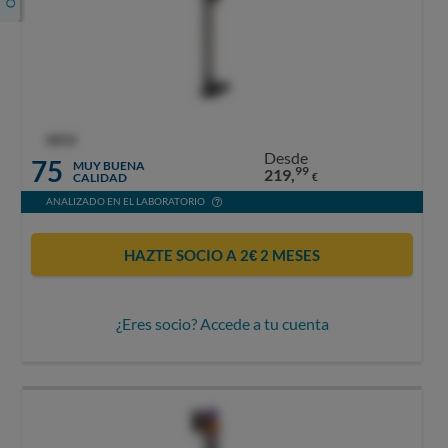
OCU
Desde
75
MUY BUENA
99
219,
CALIDAD
€
ANALIZADO EN EL LABORATORIO
HAZTE SOCIO A 2€ 2 MESES
¿Eres socio? Accede a tu cuenta