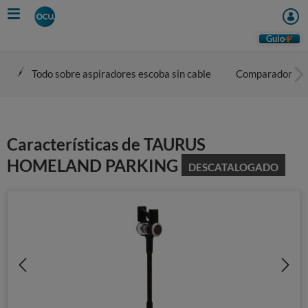
Skip
to
main
Guio
content
Todo sobre aspiradores escoba sin cable
Comparador
Características de TAURUS
HOMELAND PARKING
DESCATALOGADO