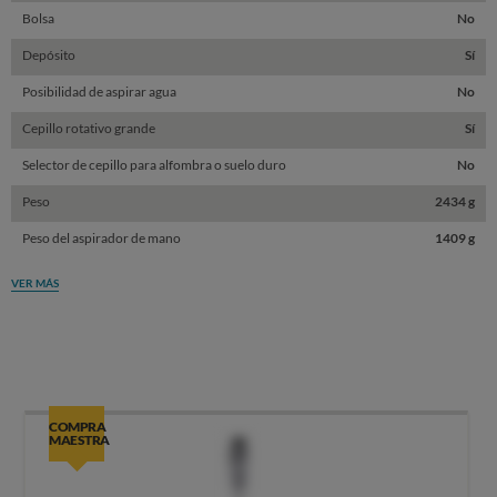
Bolsa
No
Depósito
Sí
Posibilidad de aspirar agua
No
Cepillo rotativo grande
Sí
Selector de cepillo para alfombra o suelo duro
No
Peso
2434 g
Peso del aspirador de mano
1409 g
VER MÁS
COMPRA
MAESTRA