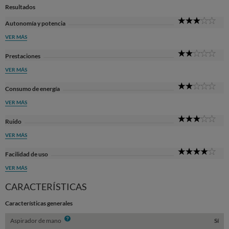
Resultados
3
Autonomía y potencia
Sta
VER MÁS
2
Prestaciones
Sta
VER MÁS
2
Consumo de energía
Sta
VER MÁS
3
Ruido
Sta
VER MÁS
4
Facilidad de uso
Sta
VER MÁS
CARACTERÍSTICAS
Características generales
Info
Aspirador de mano
Sí