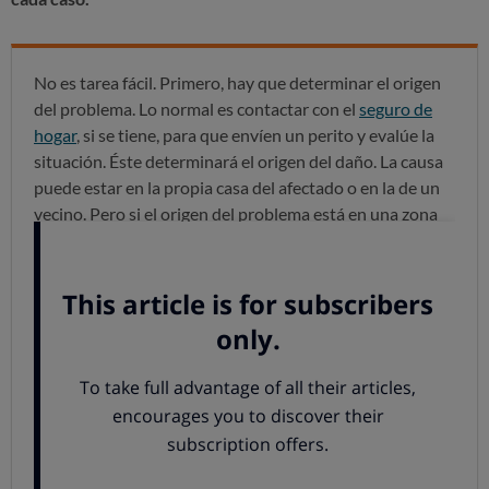
No es tarea fácil. Primero, hay que determinar el origen
del problema. Lo normal es contactar con el
seguro de
hogar
, si se tiene, para que envíen un perito y evalúe la
situación. Éste determinará el origen del daño. La causa
puede estar en la propia casa del afectado o en la de un
vecino. Pero si el origen del problema está en una zona
común o de estructura del edificio, entonces es
responsabilidad de la comunidad.
En el caso de viviendas alquiladas, la situación se
complica, porque hay que determinar si la culpa es del
dueño, que no ha mantenido bien el inmueble, o del
inquilino, que tendrá que demostrar que no ha actuado
con negligencia, que el daño se ha producido por un
hecho fortuito o por falta de mantenimiento de la
instalación. Recuerde que el inquilino debe informar de