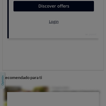
cualquier desperfecto al propietario, que tiene
obligación de subsanarlo y mantener la vivienda en
condiciones de habitabilidad.
Si la avería afecta a otras viviendas o a zonas comunes de
la comunidad, la interpretación de la ley es un tanto
confusa. Hay quien defiende que el propietario de la
vivienda es el único responsable, pero otros expertos
opinan que tanto el propietario como quien habita la
casa deben responder ante el siniestro. En cualquier
caso, si los daños afectan a varios vecinos o a todo el
edificio, es conveniente ponerse de acuerdo para
reclamar de forma conjunta, incluso a través de la
comunidad de propietarios si afecta a todo el edificio.
Recomendado para ti
Siguiente