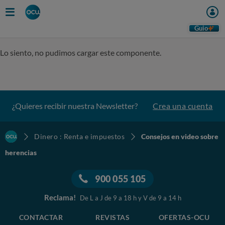
Guio
Lo siento, no pudimos cargar este componente.
¿Quieres recibir nuestra Newsletter?
Crea una cuenta
Dinero : Renta e impuestos
Consejos en video sobre
herencias
900 055 105
Reclama!
De L a J de 9 a 18 h y V de 9 a 14 h
CONTACTAR
REVISTAS
OFERTAS-OCU