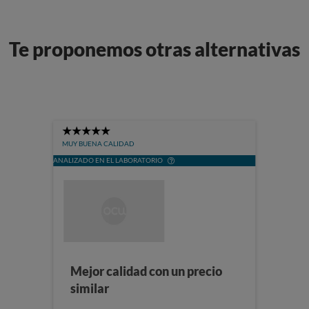
Te proponemos otras alternativas
5
Stars
MUY BUENA CALIDAD
ANALIZADO EN EL LABORATORIO
Mejor calidad con un precio
similar