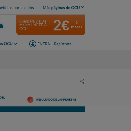
eficios para socios
Más páginas de OCU
2€
Compara y elige
2
mejor: ÚNETE A
meses
OCU
jas OCU
ENTRA
|
Regístrate
DEL
RESULTADO DE LAS PRUEBAS