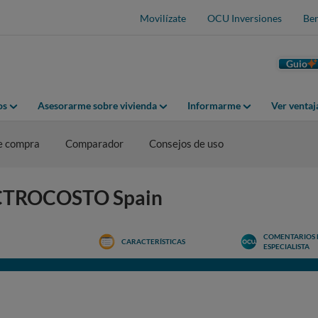
Movilízate
OCU Inversiones
Ben
Guio
os
Asesorarme sobre vivienda
Informarme
Ver venta
e compra
Comparador
Consejos de uso
LECTROCOSTO Spain
COMENTARIOS 
CARACTERÍSTICAS
ESPECIALISTA