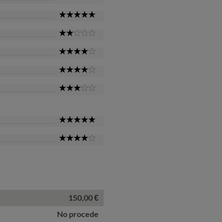
Star
5
Star
2
Star
4
Star
4
Star
3
Star
5
Star
4
Star
150,00 €
No procede