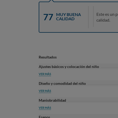
77
Este es un 
MUY BUENA
CALIDAD
calidad.
Resultados
Ajustes básicos y colocación del niño
VER MÁS
Diseño y comodidad del niño
VER MÁS
Maniobrabilidad
VER MÁS
Frenos