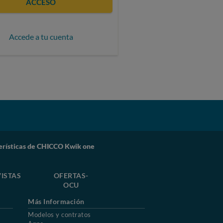
ACCESO
Accede a tu cuenta
erísticas de CHICCO Kwik one
ISTAS
OFERTAS-
OCU
Más Información
Modelos y contratos