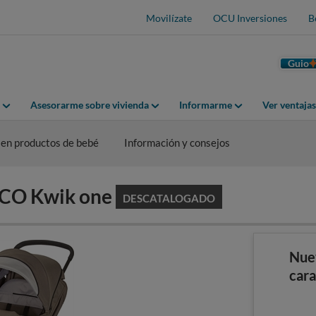
Movilízate
OCU Inversiones
B
Guio
Asesorarme sobre vivienda
Informarme
Ver ventaja
ien productos de bebé
Información y consejos
CCO Kwik one
DESCATALOGADO
Nue
cara