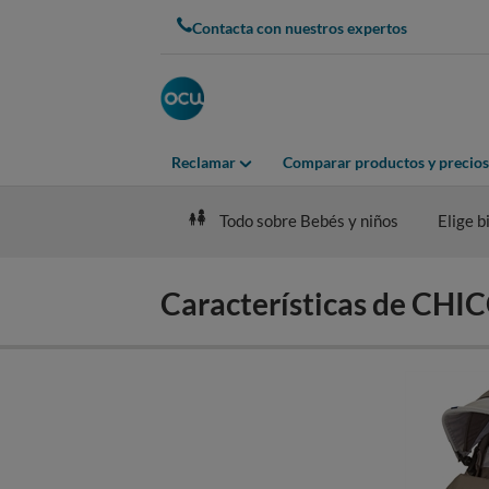
Skip
Contacta con nuestros expertos
to
main
content
Reclamar
Comparar productos y precios
Todo sobre Bebés y niños
Elige b
Características de CHI