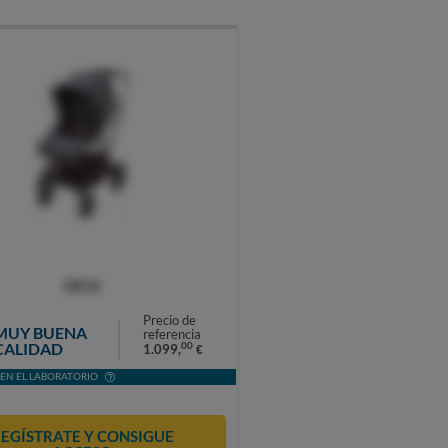
OCU
Precio de
MUY BUENA
referencia
CALIDAD
00
1.099,
€
EN EL LABORATORIO
EGÍSTRATE Y CONSIGUE