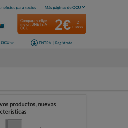
eneficios para socios
Más páginas de OCU
2€
Compara y elige
2
mejor: ÚNETE A
meses
OCU
s OCU
ENTRA
|
Regístrate
vos productos, nuevas
cterísticas