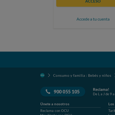
ACCESO
Accede a tu cuenta
Consumo y familia : Bebés y niños
Reclama!
900 055 105
De L a J de 9 a
Únete a nosotros
Los
Reclama con OCU
Tari