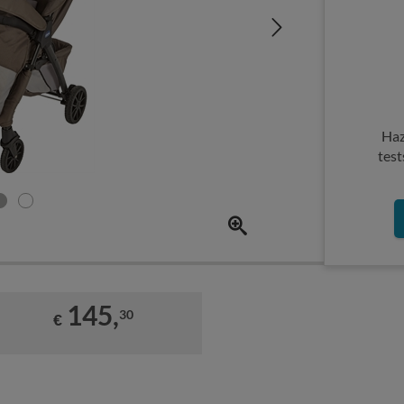
Haz
test
145,
30
€