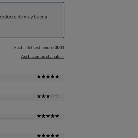
producto de muy buena
Fecha del test:
enero 0001
Así hacemos el análisis
5
Star
3
Star
5
Star
5