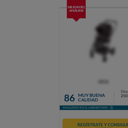
MEJOR DEL
ANÁLISIS
OCU
Des
86
MUY BUENA
250
CALIDAD
ANALIZADO EN EL LABORATORIO
REGÍSTRATE Y CONSIGU