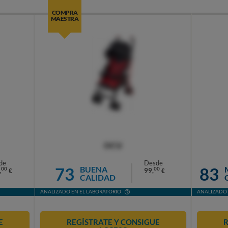
COMPRA
MAESTRA
OCU
de
Desde
73
83
BUENA
00
00
,
99,
€
€
CALIDAD
ANALIZADO EN EL LABORATORIO
ANALIZADO 
E
REGÍSTRATE Y CONSIGUE
R