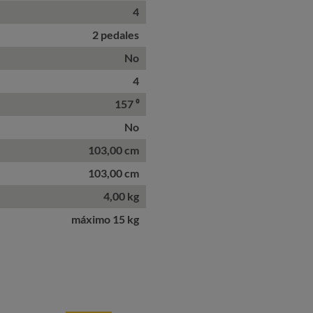
4
2 pedales
No
4
157 ⁰
No
103,00 cm
103,00 cm
4,00 kg
máximo 15 kg