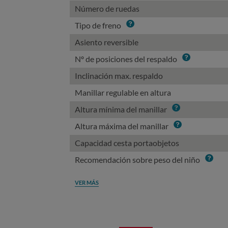
Número de ruedas
Info
Tipo de freno
Asiento reversible
Info
Nº de posiciones del respaldo
Inclinación max. respaldo
Manillar regulable en altura
Info
Altura mínima del manillar
Info
Altura máxima del manillar
Capacidad cesta portaobjetos
Info
Recomendación sobre peso del niño
VER MÁS