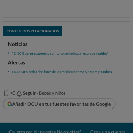
CONTENIDOS RELACIONADOS
Noticias
"El 30% del presupuesto sanitario se dedica a recursos inútiles"
Alertas
La AEMPS retira dos lotes de los medicamentos Sintrom y Junifen
Seguir
Seguir
- Bebés y niños
Añadir OCU en tus fuentes favoritas de Google
¿Quieres recibir nuestra Newsletter?
Crea una cuenta