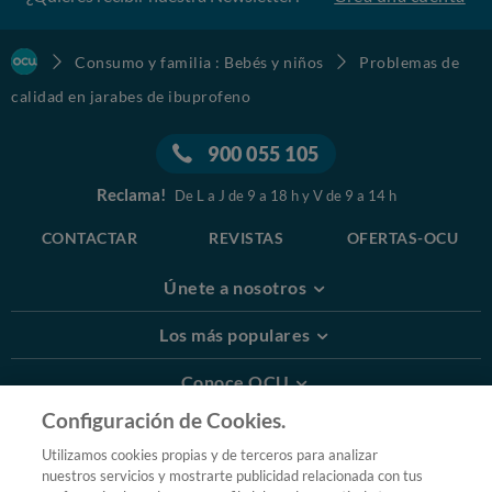
Consumo y familia : Bebés y niños
Problemas de
calidad en jarabes de ibuprofeno
900 055 105
Reclama!
De L a J de 9 a 18 h y V de 9 a 14 h
CONTACTAR
REVISTAS
OFERTAS-OCU
Únete a nosotros
Los más populares
Conoce OCU
Configuración de Cookies.
Más Información
Utilizamos cookies propias y de terceros para analizar
nuestros servicios y mostrarte publicidad relacionada con tus
© 2026 OCU