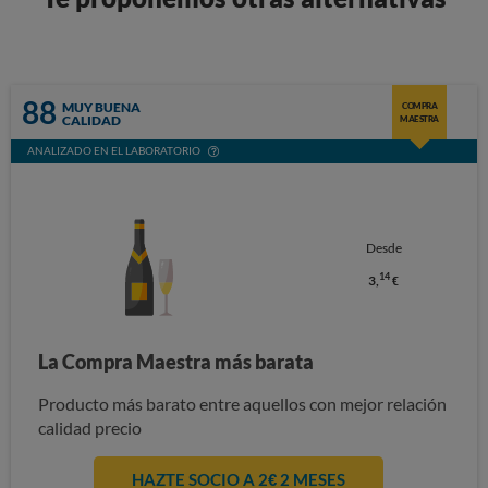
88
MUY BUENA
COMPRA
CALIDAD
MAESTRA
ANALIZADO EN EL LABORATORIO
Desde
14
3,
€
La Compra Maestra más barata
Producto más barato entre aquellos con mejor relación
calidad precio
HAZTE SOCIO A 2€ 2 MESES