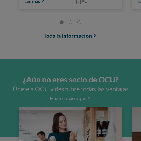
Lee más
L
Toda la información
¿Aún no eres socio de OCU?
Únete a OCU y descubre todas las ventajas
Hazte socio aquí